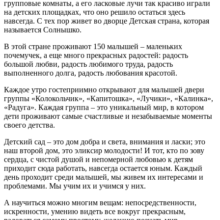
групповые комнаты, а его ласковые лучи так красиво играли
на детских площадках, что оно решило остаться здесь
навсегда. С тех пор живет во дворце Детская страна, которая
называется Солнышко.
В этой стране проживают 150 малышей – маленьких
почемучек, а еще много прекрасных радостей: радость
большой любви, радость любимого труда, радость
выполненного долга, радость любования красотой.
Каждое утро гостеприимно открывают для малышей двери
группы «Колокольчик», «Капитошка», «Лучики», «Калинка»,
«Радуга». Каждая группа – это уникальный мир, в котором
дети проживают самые счастливые и незабываемые моменты
своего детства.
Детский сад – это дом добра и света, внимания и ласки; это
наш второй дом, это эликсир молодости! И тот, кто по зову
сердца, с чистой душой и непомерной любовью к детям
приходит сюда работать, навсегда остается юным. Каждый
день проходит среди малышей, мы живем их интересами и
проблемами. Мы учим их и учимся у них.
А научиться можно многим вещам: непосредственности,
искренности, умению видеть все вокруг прекрасным,