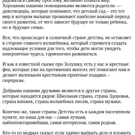
радоваться самому простому, желанию познать мир.
Хорошими нашими помощниками являются родители —
дивотворціы, которые понимают, что детский сад – это тот
мир в котором малыши проживают наиболее важный период
своего развития, от чего зависит будущее не только ребенка,
но и будущее семьи.
Все, что происходит в солнечной стране детства, не оставляет
в стороне главного волшебника, который стремится создать
надлежащие условия для того, чтобы дети могли увидеть
невероятные чудеса, гармонично развиваться.
И как в известной сказке про Золушку, есть у нас и крестные
феи, которые уже на протяжении многих лет помогают нам и
делают маленьким крестникам приятные подарки –
сюрпризы.
Добрыми нашими друзьями являются и другие страны,
которые находятся рядом: Школьная страна, страна Здоровья,
страна книжек, страна волшебных писем, страна музыки.
Конечно же, такие страны Детства есть в каждом населенном
пункте, но наша для нас – самая лучшая,
найнеповторимейшая, самая интересная, самая родная.
Кто-то из мудрых сказал: если удачно выбрать дело и вложить