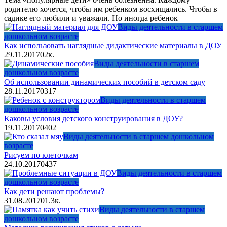
родителю хочется, чтобы им ребенком восхищались. Чтобы в
садике его любили и уважали. Но иногда ребенок
Виды деятельности в старшем
дошкольном возрасте
Как использовать наглядные дидактические материалы в ДОУ
29.11.2017
0
2к.
Виды деятельности в старшем
дошкольном возрасте
Об использовании динамических пособий в детском саду
28.11.2017
0
317
Виды деятельности в старшем
дошкольном возрасте
Каковы условия детского конструирования в ДОУ?
19.11.2017
0
402
Виды деятельности в старшем дошкольном
возрасте
Рисуем по клеточкам
24.10.2017
0
437
Виды деятельности в старшем
дошкольном возрасте
Как дети решают проблемы?
31.08.2017
0
1.3к.
Виды деятельности в старшем
дошкольном возрасте