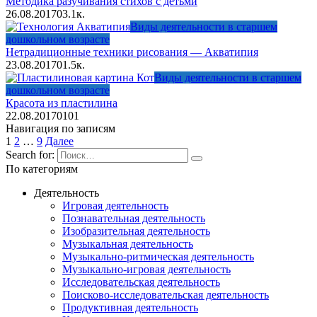
Методика разучивания стихов с детьми
26.08.2017
0
3.1к.
Виды деятельности в старшем
дошкольном возрасте
Нетрадиционные техники рисования — Акватипия
23.08.2017
0
1.5к.
Виды деятельности в старшем
дошкольном возрасте
Красота из пластилина
22.08.2017
0
101
Навигация по записям
1
2
…
9
Далее
Search for:
По категориям
Деятельность
Игровая деятельность
Познавательная деятельность
Изобразительная деятельность
Музыкальная деятельность
Музыкально-ритмическая деятельность
Музыкально-игровая деятельность
Исследовательская деятельность
Поисково-исследовательская деятельность
Продуктивная деятельность