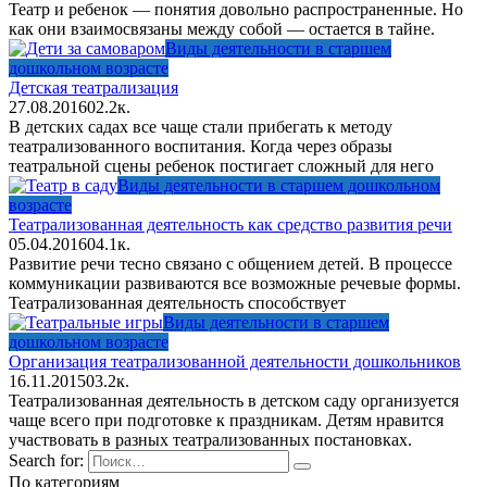
Театр и ребенок — понятия довольно распространенные. Но
как они взаимосвязаны между собой — остается в тайне.
Виды деятельности в старшем
дошкольном возрасте
Детская театрализация
27.08.2016
0
2.2к.
В детских садах все чаще стали прибегать к методу
театрализованного воспитания. Когда через образы
театральной сцены ребенок постигает сложный для него
Виды деятельности в старшем дошкольном
возрасте
Театрализованная деятельность как средство развития речи
05.04.2016
0
4.1к.
Развитие речи тесно связано с общением детей. В процессе
коммуникации развиваются все возможные речевые формы.
Театрализованная деятельность способствует
Виды деятельности в старшем
дошкольном возрасте
Организация театрализованной деятельности дошкольников
16.11.2015
0
3.2к.
Театрализованная деятельность в детском саду организуется
чаще всего при подготовке к праздникам. Детям нравится
участвовать в разных театрализованных постановках.
Search for:
По категориям