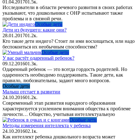
01.04.2017
0
1.5к.
Исследователи в области речевого развития в своих работах
указывают, что дошкольники с ОНР испытывают также
проблемы и в связной речи.
Особые дети
Дети из будущего: какие они?
28.01.2017
0
1.2к.
Кто такие дети индиго? Стоит ли ими восхищаться, или надо
беспокоиться их необычным способностям?
Особые дети
У вас растёт одаренный ребенок?
09.12.2016
0
1.3к.
Одаренный ребенок — это всегда гордость родителей. Но
одаренность необходимо поддерживать. Такие дети, как
правило, любознательны, задают много вопросов.
Особые дети
Малыш отстает в развитии
24.10.2016
0
1.2к.
Современный этап развития народного образования
характеризуется усилением внимания общества к проблеме
личности… Общество, учитывая интеллектуальную
Особые дети
Методы измерения интеллекта у ребенка
24.10.2016
0
2.1к.
Как интеллект ребенка дошкольного возраста может