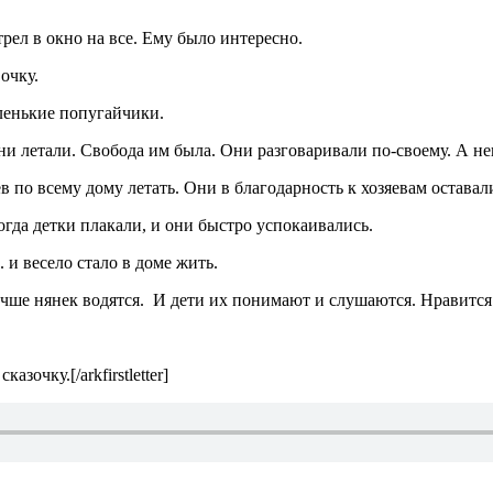
рел в окно на все. Ему было интересно.
очку.
аленькие попугайчики.
они летали. Свобода им была. Они разговаривали по-своему. А н
в по всему дому летать. Они в благодарность к хозяевам оставал
огда детки плакали, и они быстро успокаивались.
 и весело стало в доме жить.
учше нянек водятся. И дети их понимают и слушаются. Нравится
азочку.[/arkfirstletter]