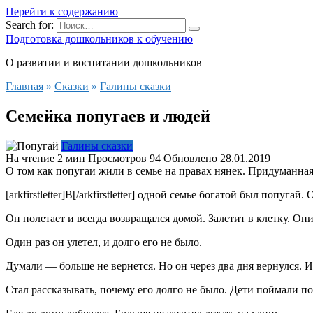
Перейти к содержанию
Search for:
Подготовка дошкольников к обучению
О развитии и воспитании дошкольников
Главная
»
Сказки
»
Галины сказки
Семейка попугаев и людей
Галины сказки
На чтение
2 мин
Просмотров
94
Обновлено
28.01.2019
О том как попугаи жили в семье на правах нянек. Придуманная
[arkfirstletter]В[/arkfirstletter] одной семье богатой был попу
Он полетает и всегда возвращался домой. Залетит в клетку. Он
Один раз он улетел, и долго его не было.
Думали — больше не вернется. Но он через два дня вернулся. И
Стал рассказывать, почему его долго не было. Дети поймали по