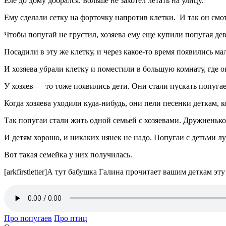
Еле до дому добрался. Больше не захотел летать на улицу.
Ему сделали сетку на форточку напротив клетки. И так он смот
Чтобы попугай не грустил, хозяева ему еще купили попугая дев
Посадили в эту же клетку, и через какое-то время появились м
И хозяева убрали клетку и поместили в большую комнату, где 
У хозяев — то тоже появились дети. Они стали пускать попугае
Когда хозяева уходили куда-нибудь, они пели песенки деткам, к
Так попугаи стали жить одной семьей с хозяевами. Дружненько.
И детям хорошо, и никаких нянек не надо. Попугаи с детьми л
Вот такая семейка у них получилась.
[arkfirstletter]А тут бабушка Галина прочитает вашим деткам эту ск
Про попугаев
Про птиц