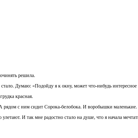
сочинять решила.
но мне стало. Думаю: «Подойду я к окну, может что-нибудь интересно
грудка красная.
. А рядом с ним сидит Сорока-белобока. И воробышки маленькие.
о улетают. И так мне радостно стало на душе, что я начала мечтат