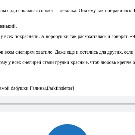
ним сидит большая сорока — девочка. Она ему так понравилась! Но
ленький.
 у всех покраснели. А воробушки так расхохоталась и говорят: 
ок всем снегирям хватило. Даже еще и остались для других, если
у у всех снегирей стали грудки красные, чтоб любовь крепче бы
амой бабушки Галины.[/arkfirstletter]