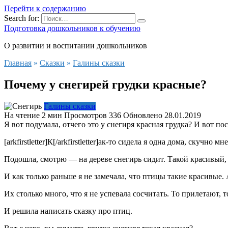
Перейти к содержанию
Search for:
Подготовка дошкольников к обучению
О развитии и воспитании дошкольников
Главная
»
Сказки
»
Галины сказки
Почему у снегирей грудки красные?
Галины сказки
На чтение
2 мин
Просмотров
336
Обновлено
28.01.2019
Я вот подумала, отчего это у снегиря красная грудка? И вот по
[arkfirstletter]К[/arkfirstletter]ак-то сидела я одна дома, скуч
Подошла, смотрю — на дереве снегирь сидит. Такой красивый, 
И как только раньше я не замечала, что птицы такие красивые
Их столько много, что я не успевала сосчитать. То прилетают, т
И решила написать сказку про птиц.