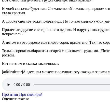
Вот с чего, вы думаете, грудка снегиря такая красная?
В моей сказочке будет так. Он маленький – мальчик, а рядом с 
стала красная.
А сороке снегирь тоже понравился. Но только сильно уж он ма
Прилетели другие снегири на это дерево. И вдруг у них грудки
покраснели».
А потом на это дерево еще много сорок прилетело. Так что сор
Только сороки выбирают снегирей с красными грудками. Поэтом
ростом.
Вот на этом и сказка закончилась.
[arkfirstletter]А здесь вы можете послушать эту сказку в записи с
Про птиц
Про снегирей
Оцените статью