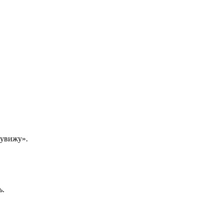
е увижу».
ь.