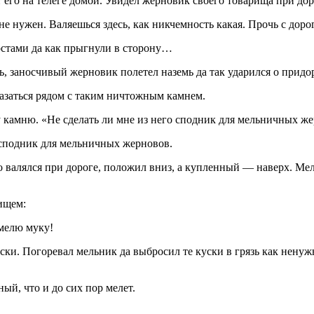
 его на телеге домой. Увидел жерновик своего товарища при дор
не нужен. Валяешься здесь, как никчемность какая. Прочь с доро
остами да как прыгнули в сторону…
сь, заносчивый жерновик полетел наземь да так ударился о придо
казаться рядом с таким ничтожным камнем.
 камню. «Не сделать ли мне из него сподник для мельничных ж
 сподник для мельничных жерновов.
о валялся при дороге, положил вниз, а купленный — наверх. Мел
ищем:
 мелю муку!
куски. Погоревал мельник да выбросил те куски в грязь как нену
й, что и до сих пор мелет.