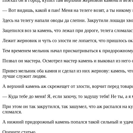
Поехал он в город, купил там верхний жерновой камень и везет
— Вот видишь, какой я пан! Меня на телеге возят, а ты никому 
Здесь на телегу напали оводы да слепни. Закрутили лошади хв
Зацепился воз за камень, что лежал при дороге, телега сломала
Лежит жерновик и чуть со злости не лопается, что пришлось о
Тем временем мельник начал присматриваться к придорожному
Позвал он мастера. Осмотрел мастер камень и выковал из него
Привез мельник оба камня и сделал из них жернову: камень, чт
лучше служит людям.
А верхний камень аж скрежещет от злости, ворчит перед товар
— Куда тебе до меня! Я, если захочу, то задушу тебя! Не ты, а я
При этом он так закрутился, так зашумел, что аж распался на 
сломался.
А нижний придорожный камень попался такой сильный и удачны
Оцените статью