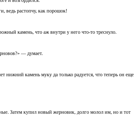
оге и возгордился:
ги, ведь растопчу, как порошок!
рожный камень, что аж внутри у него что-то треснуло.
ерновов?» — думает.
ет нижний камень муку да только радуется, что теперь он еще
жные. Затем купил новый жерновик, долго молол им, но и тот