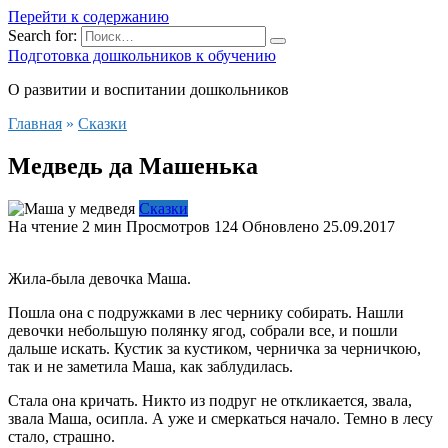
Перейти к содержанию
Search for:
Подготовка дошкольников к обучению
О развитии и воспитании дошкольников
Главная
»
Сказки
Медведь да Машенька
Сказки
На чтение
2 мин
Просмотров
124
Обновлено
25.09.2017
Жила-была девочка Маша.
Пошла она с подружками в лес чернику собирать. Нашли
девочки небольшую полянку ягод, собрали все, и пошли
дальше искать. Кустик за кустиком, черничка за черничкою,
так и не заметила Маша, как заблудилась.
Стала она кричать. Никто из подруг не откликается, звала,
звала Маша, осипла. А уже и смеркаться начало. Темно в лесу
стало, страшно.