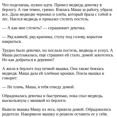
Что поделаешь, нужно идти. Привел медведь девочку в
берлогу. А там темно, грязно. Взялась Маша за работу, убрала
все. Дала медведю черники и хлеба, который брала с собой в
лес. Наелся медведь и приказал стелить постель.
— А как мне стелить? — спрашивает девочка.
— Ряд камней, ряд крапивы, ступу под голову, корытом
накрыться.
Трудно было девочке, но послала постель, медведь и уснул. А
Маша расплакалась, еще страшнее ей стало, домой захотелось.
Но как добраться в деревню?
А жила в берлоге под печкой мышка. Она также боялась
медведя. Маша дала ей хлебные крошки. Поела мышка и
говорит:
— Не плачь, Маша, я тебя отведу домой.
Обрадовалась девочка и быстренько, пока спал медведь,
выскользнула с мышкой из берлоги.
Вывела мышка Машу из леса, привела домой. Обрадовались
родители. Накормили мышку и решили оставить ее у себя.