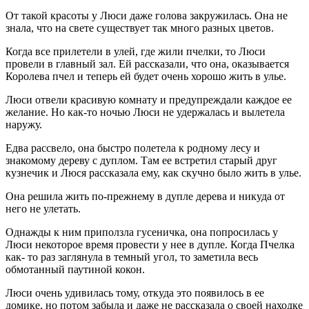
От такой красоты у Люси даже голова закружилась. Она не
знала, что на свете существует так много разных цветов.
Когда все прилетели в улей, где жили пчелки, то Люси
провели в главный зал. Ей рассказали, что она, оказывается
Королева пчел и теперь ей будет очень хорошо жить в улье.
Люси отвели красивую комнату и предупреждали каждое ее
желание. Но как-то ночью Люси не удержалась и вылетела
наружу.
Едва рассвело, она быстро полетела к родному лесу и
знакомому дереву с дуплом. Там ее встретил старый друг
кузнечик и Люся рассказала ему, как скучно было жить в улье.
Она решила жить по-прежнему в дупле дерева и никуда от
него не улетать.
Однажды к ним приползла гусеничка, она попросилась у
Люси некоторое время провести у нее в дупле. Когда Пчелка
как- то раз заглянула в темный угол, то заметила весь
обмотанный паутиной кокон.
Люси очень удивилась тому, откуда это появилось в ее
домике, но потом забыла и даже не рассказала о своей находке