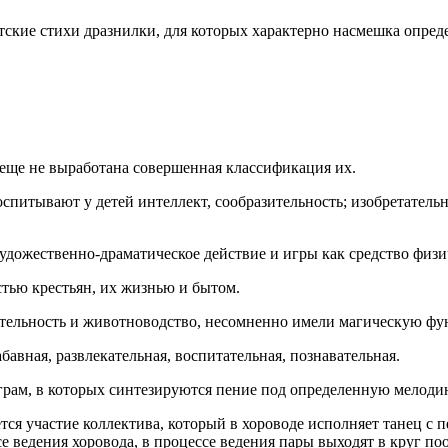
ские стихи дразнилки, для которых характерно насмешка опреде
 еще не выработана совершенная классификация их.
спитывают у детей интеллект, сообразительность; изобретательн
 художественно-драматическое действие и игры как средство физ
стью крестьян, их жизнью и бытом.
ятельность и животноводство, несомненно имели магическую фун
авная, развлекательная, воспитательная, познавательная.
грам, в которых синтезируются пение под определенную мелоди
тся участие коллектива, который в хороводе исполняет танец с 
е ведения хоровода, в процессе ведения пары выходят в круг по