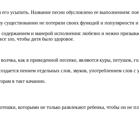
 его усыпить. Название песни обусловлено ее выполнением: поет
 существованию не потеряли своих функций и популярности и 
 содержанием и манерой исполнения: любезно и нежно призывае
се зло, чтобы дитя было здоровое.
лчка, как в приведенной песенке, являются куры, петушок, го
создается пением отдельных слов, звуков, употреблением слов 
орам в такт качанию.
тешки, которыми не только развлекают ребенка, чтобы он не пл