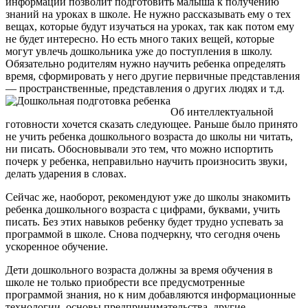
информации позволит подготовить малыша к получению
знаний на уроках в школе. Не нужно рассказывать ему о тех
вещах, которые будут изучаться на уроках, так как потом ему
не будет интересно. Но есть много таких вещей, которые
могут увлечь дошкольника уже до поступления в школу.
Обязательно родителям нужно научить ребенка определять
время, сформировать у него другие первичные представления
— пространственные, представления о других людях и т.д.
Об интеллектуальной
готовности хочется сказать следующее. Раньше было принято
не учить ребенка дошкольного возраста до школы ни читать,
ни писать. Обосновывали это тем, что можно испортить
почерк у ребенка, неправильно научить произносить звуки,
делать ударения в словах.
Сейчас же, наоборот, рекомендуют уже до школы знакомить
ребенка дошкольного возраста с цифрами, буквами, учить
писать. Без этих навыков ребенку будет трудно успевать за
программой в школе. Снова подчеркну, что сегодня очень
ускоренное обучение.
Дети дошкольного возраста должны за время обучения в
школе не только приобрести все предусмотренные
программой знания, но к ним добавляются информационные
технологии, основы предпринимательства, другие