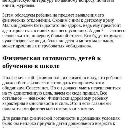
методическую литературу по данному вопросу, почитать
книги, журналы.
Затем обследуем ребенка на предмет выявления его
физических отклонений. Сходим с ним к детскому врачу.
Малыш должен быть достаточно здоров, ведь ему предстоит
адаптироваться в новых для него условиях. А для 7 — летнего
человечка это, поверьте, большой стресс. Его будут окружать
чужие взрослые люди, большие дети и много маленьких,
может драчливых и грубоватых «обидчиков».
Физическая готовность детей к
обучению в школе
Под физической готовностью, я не имею в виду, что ребенок
должен быть физически готов дать отпор всем этим
обидчикам. Совсем нет. Но он должен уметь переключиться
на ту единственную цель, зачем он сюда пришел. Все
остальное — неважно. Физически здоровому ребенку
характерны выносливость и сила. Это и есть главными
показателями физической готовности к школе.
Для развития физической готовности в домашних условиях
было бы неплохо приучать детей дошкольного возраста к