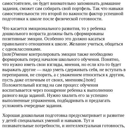
самостоятелен, он будет внимательно запоминать домашние
задания, сможет сам собирать свой портфель. Так что навыки
самостоятельности это второй по важности фактор успешной
подготовки к школе после физической готовности.
Что касается эмоционального развития, то у ребенка
дошкольного возраста должны быть сформированы
позитивные эмоции. Особенно это должно касаться
правильного отношения к школе. Желание учиться, общаться
с одноклассниками.
[note]Умение контролировать эмоции также необходимо
формировать перед началом школьного обучения. Понятно,
что нужно иметь свои взгляды, мнения, но если кто-то будет
выражать другие — надо уметь сдерживать себя, не вступать в
перепирания, не спорить, а с уважением относиться к другим,
пусть даже отличным от своих, мнениям.[/note]
Положительный взгляд на сам процесс обучения
воспитывается через поощрение ребенка к выполнению
разного вида заданий. Нужно хвалить его за успешно
выполненные упражнения, подбадривать и предлагать
усложнять очередные задания.
Хорошая дошкольная подготовка предусматривает и развитие
у детей специальных умений и навыков. Тут и
познавательные потребности, и интеллектуальная готовность,