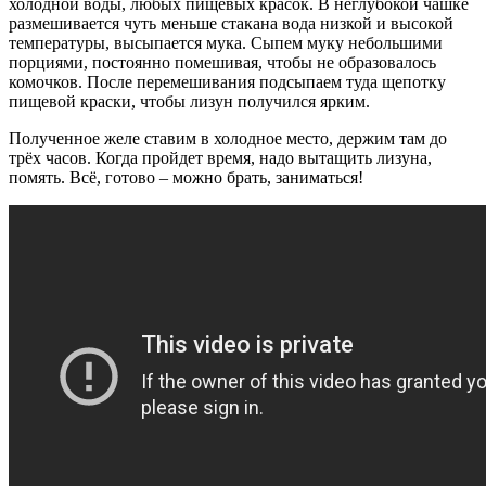
холодной воды, любых пищевых красок. В неглубокой чашке
размешивается чуть меньше стакана вода низкой и высокой
температуры, высыпается мука. Сыпем муку небольшими
порциями, постоянно помешивая, чтобы не образовалось
комочков. После перемешивания подсыпаем туда щепотку
пищевой краски, чтобы лизун получился ярким.
Полученное желе ставим в холодное место, держим там до
трёх часов. Когда пройдет время, надо вытащить лизуна,
помять. Всё, готово – можно брать, заниматься!