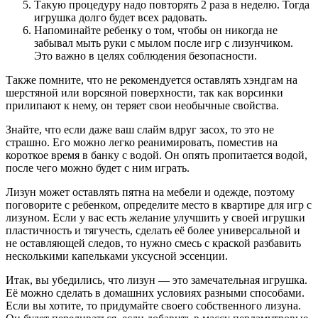
Такую процедуру надо повторять 2 раза в неделю. Тогда
игрушка долго будет всех радовать.
Напоминайте ребенку о том, чтобы он никогда не
забывал мыть руки с мылом после игр с лизунчиком.
Это важно в целях соблюдения безопасности.
Также помните, что не рекомендуется оставлять хэндгам на
шерстяной или ворсяной поверхности, так как ворсинки
прилипают к нему, он теряет свои необычные свойства.
Знайте, что если даже ваш слайм вдруг засох, то это не
страшно. Его можно легко реанимировать, поместив на
короткое время в банку с водой. Он опять пропитается водой,
после чего можно будет с ним играть.
Лизун может оставлять пятна на мебели и одежде, поэтому
поговорите с ребенком, определите место в квартире для игр с
лизуном. Если у вас есть желание улучшить у своей игрушки
пластичность и тягучесть, сделать её более универсальной и
не оставляющей следов, то нужно смесь с краской разбавить
несколькими капельками уксусной эссенции.
Итак, вы убедились, что лизун — это замечательная игрушка.
Её можно сделать в домашних условиях разными способами.
Если вы хотите, то придумайте своего собственного лизуна.