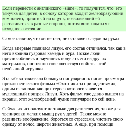
Если перевести с английского «slime», то получится, что, это
тянучка для детей, в основу которой входит желеобразующий
компонент, приятный на ощупь, позволяющий ей
растягиваться в разные стороны, потом возвращаться в
исходное состояние.
Самое главное, что он не тает, не оставляет следов на руках.
Когда впервые появился лизун, его состав отличался, так как в
него входила гуаровая камедь и бура. Позже люди
приспособились и научились получать его из других
материалов, постоянно совершенствуя свойства этой
необычной игрушки.
Эта забава завоевала большую популярность после просмотра
приключенческого фильма «Охотники за привидениями»,
одним из запоминающих героев которого является
мультяшный призрак Лизун. Хоть фильм уже давно вышел на
экраны, этот желеобразный чудик популярен по сей день.
Сейчас их используют не только для развлечения, также для
тренировки мелких мышц рук у детей. Также можно
развивать воображение, бороться со стрессами, чистить свою
одежду от волос, шерсти животных. А еще, при помощи