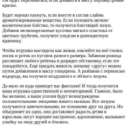
Он будет переливаться, если добавить в массу перламутровые
краски.
Будет хорошо пахнуть, если внести в состав слайма
ароматизированные вещества. Если положить мелкие
косметические блёстки, то получится блестящий лизун.
Добавив мелконарезанные кусочки мягкого пластика от
цветных трубочек, получите хэндгам в разноцветную
крапинку.
Чтобы игрушка выглядела как живая, наклейте на неё глазки,
носик и ротик из пуговок разного размера. Забавная рожица
рассмешит любого ребенка и разрядит обстановку, если это
понадобится. Еще придать живость липкому «другу» можно
путем добавления в массу глицерина. А разбавив с перекисью
водорода, вы получите воздушного и лёгкого лизуна.
Да мало ли куда приведет вас фантазия! И тогда получится
ваша игрушка единственной и неповторимой. Главное, было
бы желание, а ваши усилия будут вознаграждены
положительными эмоциями вашего малыша. Все лизуны
получаются замечательными, не похожими друг на друга. Но
объединяет их одно, они доставляют радость детям и
взрослым, несут хорошее настроение, вдохновение, вызывают
улыбку на лице друзей и близких.