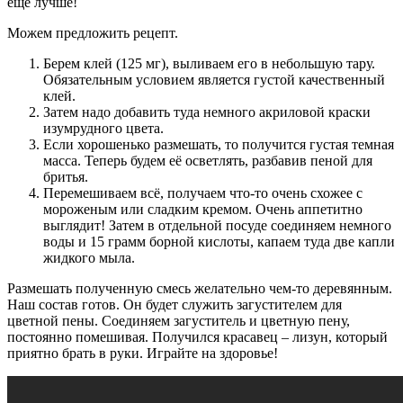
ещё лучше!
Можем предложить рецепт.
Берем клей (125 мг), выливаем его в небольшую тару.
Обязательным условием является густой качественный
клей.
Затем надо добавить туда немного акриловой краски
изумрудного цвета.
Если хорошенько размешать, то получится густая темная
масса. Теперь будем её осветлять, разбавив пеной для
бритья.
Перемешиваем всё, получаем что-то очень схожее с
мороженым или сладким кремом. Очень аппетитно
выглядит! Затем в отдельной посуде соединяем немного
воды и 15 грамм борной кислоты, капаем туда две капли
жидкого мыла.
Размешать полученную смесь желательно чем-то деревянным.
Наш состав готов. Он будет служить загустителем для
цветной пены. Соединяем загуститель и цветную пену,
постоянно помешивая. Получился красавец – лизун, который
приятно брать в руки. Играйте на здоровье!