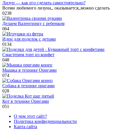
Лизун — как его сделать самостоятельно?
Всеми любимого лизуна,, оказывается,,можно сделать
0
238
Делаем Валентинку с ребенком
0
64
Идеи для поделок с детьми
0
134
Смастерим торт из конфет
0
48
Мышка в технике Оригами
0
74
Собака в технике оригами
0
28
Кот в технике Оригами
0
51
О чем этот сайт?
Политика конфиденциальности
Карта сайта