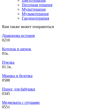
Цветотерапия
Песочная терапия
Мульттерапия
Музыкотерапия
Гарденотерапия
Вам также может понравиться
Драконова история
0
210
Котенок и щенок
0
1к.
Пчелка
0
1.1к.
Мышка и белочка
0
588
Пирог для бабушки
0
345
Медвежата с грушами
0
551