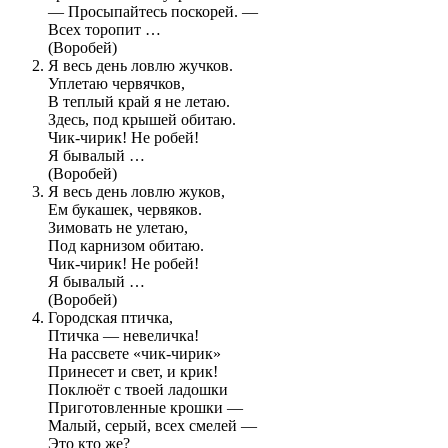
— Просыпайтесь поскорей. —
Всех торопит …
(Воробей)
Я весь день ловлю жучков.
Уплетаю червячков,
В теплый край я не летаю.
Здесь, под крышей обитаю.
Чик-чирик! Не робей!
Я бывалый …
(Воробей)
Я весь день ловлю жуков,
Ем букашек, червяков.
Зимовать не улетаю,
Под карнизом обитаю.
Чик-чирик! Не робей!
Я бывалый …
(Воробей)
Городская птичка,
Птичка — невеличка!
На рассвете «чик-чирик»
Принесет и свет, и крик!
Поклюёт с твоей ладошки
Приготовленные крошки —
Малый, серый, всех смелей —
Это кто же?