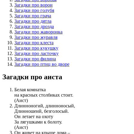
Загадки про ворон
Загадки про голубя
Загадки про грача
Загадки про дятла
Загадки про дрозда
Загадки про жаворонка
Загадки про журавля
Загадки про клеста
Загадки про кукушку
Загадки про ласточку
Загадки про филина
Загадки про птиц во дворе
Загадки про аиста
Белая комнатка
на красных столбиках стоит.
(Аист)
Длинноногий, длинноносый,
Длинношеий, безголосый.
Он летает на охоту
За лягушками к болоту.
(Аист)
Он живет на крыше дома –