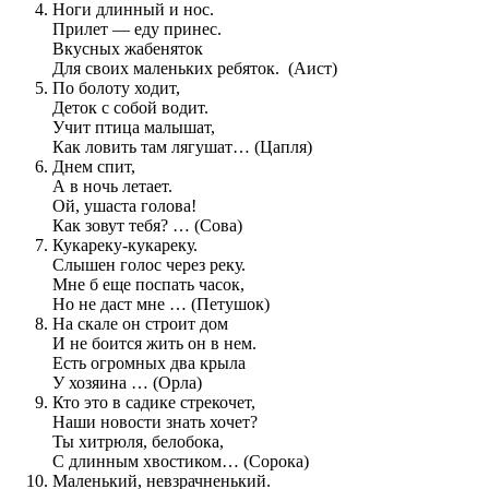
Ноги длинный и нос.
Прилет — еду принес.
Вкусных жабеняток
Для своих маленьких ребяток. (Аист)
По болоту ходит,
Деток с собой водит.
Учит птица малышат,
Как ловить там лягушат… (Цапля)
Днем спит,
А в ночь летает.
Ой, ушаста голова!
Как зовут тебя? … (Сова)
Кукареку-кукареку.
Слышен голос через реку.
Мне б еще поспать часок,
Но не даст мне … (Петушок)
На скале он строит дом
И не боится жить он в нем.
Есть огромных два крыла
У хозяина … (Орла)
Кто это в садике стрекочет,
Наши новости знать хочет?
Ты хитрюля, белобока,
С длинным хвостиком… (Сорока)
Маленький, невзрачненький.