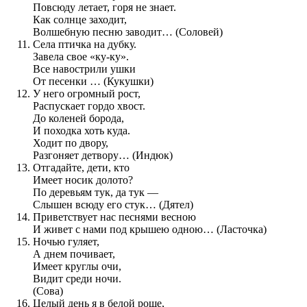
Повсюду летает, горя не знает.
Как солнце заходит,
Волшебную песню заводит… (Соловей)
Села птичка на дубку.
Завела свое «ку-ку».
Все навострили ушки
От песенки … (Кукушки)
У него огромный рост,
Распускает гордо хвост.
До коленей борода,
И походка хоть куда.
Ходит по двору,
Разгоняет детвору… (Индюк)
Отгадайте, дети, кто
Имеет носик долото?
По деревьям тук, да тук —
Слышен всюду его стук… (Дятел)
Приветствует нас песнями весною
И живет с нами под крышею одною… (Ласточка)
Ночью гуляет,
А днем почивает,
Имеет круглы очи,
Видит среди ночи.
(Сова)
Целый день я в белой роще,