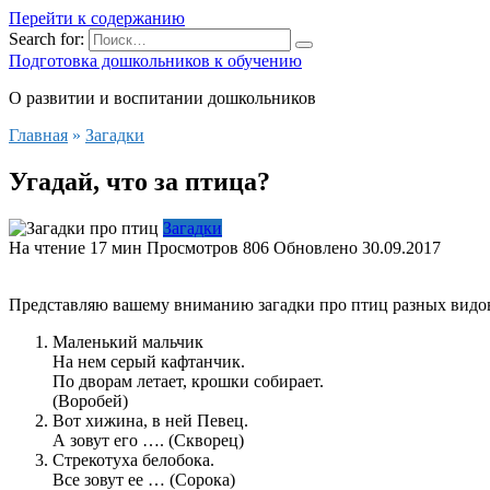
Перейти к содержанию
Search for:
Подготовка дошкольников к обучению
О развитии и воспитании дошкольников
Главная
»
Загадки
Угадай, что за птица?
Загадки
На чтение
17 мин
Просмотров
806
Обновлено
30.09.2017
Представляю вашему вниманию загадки про птиц разных видо
Маленький мальчик
На нем серый кафтанчик.
По дворам летает, крошки собирает.
(Воробей)
Вот хижина, в ней Певец.
А зовут его …. (Скворец)
Стрекотуха белобока.
Все зовут ее … (Сорока)