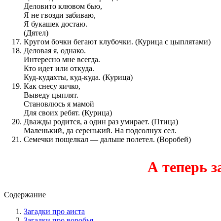
Деловито клювом бью,
Я не гвозди забиваю,
Я букашек достаю.
(Дятел)
Кругом бочки бегают клубочки. (Курица с цыплятами)
Деловая я, однако.
Интересно мне всегда.
Кто идет или откуда.
Куд-кудахты, куд-куда. (Курица)
Как снесу яичко,
Выведу цыплят.
Становлюсь я мамой
Для своих ребят. (Курица)
Дважды родится, а один раз умирает. (Птица)
Маленький, да серенький. На подсолнух сел.
Семечки пощелкал — дальше полетел. (Воробей)
А теперь з
Содержание
Загадки про аиста
Загадки про воробья