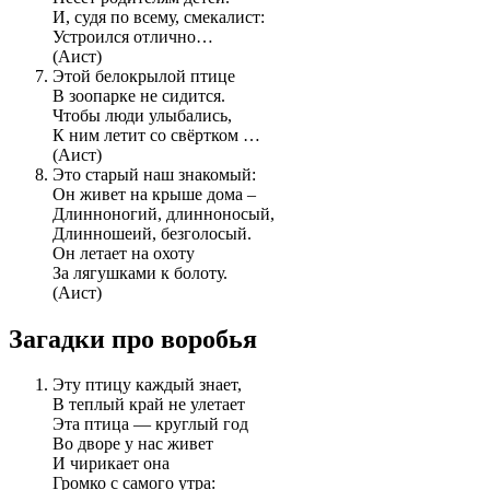
И, судя по всему, смекалист:
Устроился отлично…
(Аист)
Этой белокрылой птице
В зоопарке не сидится.
Чтобы люди улыбались,
К ним летит со свёртком …
(Аист)
Это старый наш знакомый:
Он живет на крыше дома –
Длинноногий, длинноносый,
Длинношеий, безголосый.
Он летает на охоту
За лягушками к болоту.
(Аист)
Загадки про воробья
Эту птицу каждый знает,
В теплый край не улетает
Эта птица — круглый год
Во дворе у нас живет
И чирикает она
Громко с самого утра: