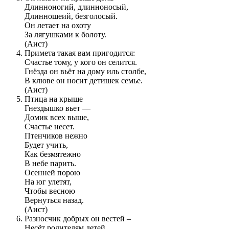
Длинноногий, длинноносый,
Длинношеий, безголосый.
Он летает на охоту
За лягушками к болоту.
(Аист)
Примета такая вам пригодится:
Счастье тому, у кого он селится.
Гнёзда он вьёт на дому иль столбе,
В клюве он носит детишек семье.
(Аист)
Птица на крыше
Гнездышко вьет —
Домик всех выше,
Счастье несет.
Птенчиков нежно
Будет учить,
Как безмятежно
В небе парить.
Осенней порою
На юг улетят,
Чтобы весною
Вернуться назад.
(Аист)
Разносчик добрых он вестей –
Несёт родителям детей.