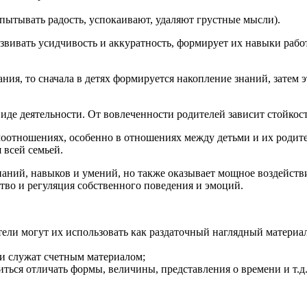
пытывать радость, успокаивают, удаляют грустные мысли).
вивать усидчивость и аккуратность, формирует их навыки работ
я, то сначала в детях формируется накопление знаний, затем э
виде деятельности. От вовлеченности родителей зависит стойко
оотношениях, особенно в отношениях между детьми и их родите
 всей семьей.
наний, навыков и умений, но также оказывает мощное воздейств
ство и регуляция собственного поведения и эмоций.
атели могут их использовать как раздаточный наглядный материа
и служат счетным материалом;
ться отличать формы, величины, представления о времени и т.д