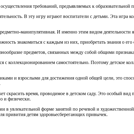
существления требований, предъявляемых к образовательной п
тельность. В эту игру играют воспитатели с детьми. Эта игра к
предметно-манипулятивная. И именно этим видом деятельности 
ность знакомиться с каждым из них, приобретать знания о его с
разнообразие предметов, связанных между собой общими признак
ся с коллекционированием самостоятельно. Поэтому детское кол
никами и взрослыми для достижения одной общей цели, это спосо
.
ет скрасить время, проводимое в детском саду. Это особый вид
о и физически.
и в увлекательной форме занятий по речевой и художественной 
для привития детям здоровьесберегающих привычек.