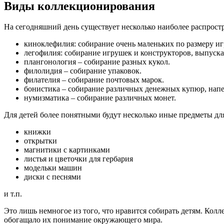
Виды коллекционирования
На сегодняшний день существует несколько наиболее распрос
киноклефилия: собирание очень маленьких по размеру и
легофилия: собирание игрушек и конструкторов, выпуск
плангонология – собирание разных кукол.
филолидия – собирание упаковок.
филателия – собирание почтовых марок.
бонистика – собирание различных денежных купюр, напе
нумизматика – собирание различных монет.
Для детей более понятными будут несколько иные предметы д
книжки
открытки
магнитики с картинками
листья и цветочки для гербария
модельки машин
диски с песнями
и т.п.
Это лишь немногое из того, что нравится собирать детям. Кол
обогащало их понимание окружающего мира.