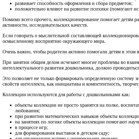
развивает способность оформления и сбора предметов;
положительно влияют на развитие психики (помогают ис
Помимо всего прочего, коллекционирование помогает детям раз
активности, исследовательских качеств.
Если говорить о мыслительной составляющей коллекционировани
осмысленному восприятию окружающего мира.
Очень важно, чтобы родители активно помогали детям в этом 
При занятии общим делом исчезают многие проблемы во взаим
интеллектуального развития дошкольника, должно проводиться
Это позволяет не только формировать определенную систему з
свойств интеллекта, как инициатива и компетентность, творче
Коллекции используются для работы с дошкольниками как:
объекты коллекции не просто хранятся на полке, воспит
любования;
при развитии математических навыков объекты коллекци
на занятиях по логике объекты коллекции помогают научи
в процессе игр;
для формирования выставок в детском саду;
для организации встреч с интересными людьми;