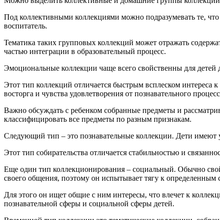
Можно выделить коллективные и домашние группы коллекций
Под коллективными коллекциями можно подразумевать те, что 
воспитатель.
Тематика таких групповых коллекций может отражать содержат
частью интеграции в образовательный процесс.
Эмоциональные коллекции чаще всего свойственны для детей 
Этот тип коллекций отличается быстрым всплеском интереса к н
восторга и чувства удовлетворения от познавательного процесс
Важно обсуждать с ребенком собранные предметы и рассматрива
классифицировать все предметы по разным признакам.
Следующий тип – это познавательные коллекции. Дети имеют у
Этот тип собирательства отличается стабильностью и связанно
Еще один тип коллекционирования – социальный. Обычно свойс
своего общения, поэтому он испытывает тягу к определенным с
Для этого он ищет общие с ним интересы, что влечет к колле
познавательной сферы и социальной сферы детей.