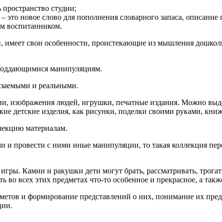
 пространство студии;
– это новое слово для пополнения словарного запаса, описание 
м воспитанником.
и, имеет свои особенности, проистекающие из мышления дошко
 поддающимися манипуляциям.
язаемыми и реальными.
ии, изображения людей, игрушки, печатные издания. Можно вы
кие детские изделия, как рисунки, поделки своими руками, кни
ллекцию материалам.
ми и провести с ними иные манипуляции, то такая коллекция пер
ры. Камни и ракушки дети могут брать, рассматривать, трогать
ть во всех этих предметах что-то особенное и прекрасное, а так
етов и формирование представлений о них, понимание их предн
ции.