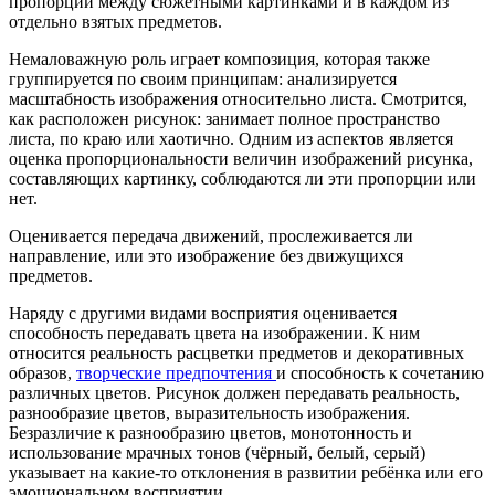
пропорций между сюжетными картинками и в каждом из
отдельно взятых предметов.
Немаловажную роль играет композиция, которая также
группируется по своим принципам: анализируется
масштабность изображения относительно листа. Смотрится,
как расположен рисунок: занимает полное пространство
листа, по краю или хаотично. Одним из аспектов является
оценка пропорциональности величин изображений рисунка,
составляющих картинку, соблюдаются ли эти пропорции или
нет.
Оценивается передача движений, прослеживается ли
направление, или это изображение без движущихся
предметов.
Наряду с другими видами восприятия оценивается
способность передавать цвета на изображении. К ним
относится реальность расцветки предметов и декоративных
образов,
творческие предпочтения
и способность к сочетанию
различных цветов. Рисунок должен передавать реальность,
разнообразие цветов, выразительность изображения.
Безразличие к разнообразию цветов, монотонность и
использование мрачных тонов (чёрный, белый, серый)
указывает на какие-то отклонения в развитии ребёнка или его
эмоциональном восприятии.