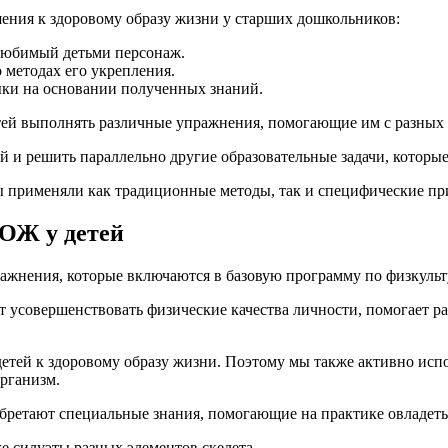
ения к здоровому образу жизни у старших дошкольников:
любимый детьми персонаж.
о методах его укрепления.
ыки на основании полученных знаний.
ей выполнять различные упражнения, помогающие им с разных 
й и решить параллельно другие образовательные задачи, которые
мы применяли как традиционные методы, так и специфические п
ОЖ у детей
ажнения, которые включаются в базовую программу по физкульт
 усовершенствовать физические качества личности, помогает р
етей к здоровому образу жизни. Поэтому мы также активно исп
организм.
обретают специальные знания, помогающие на практике овладе
е силуэты разных элементов скелета.