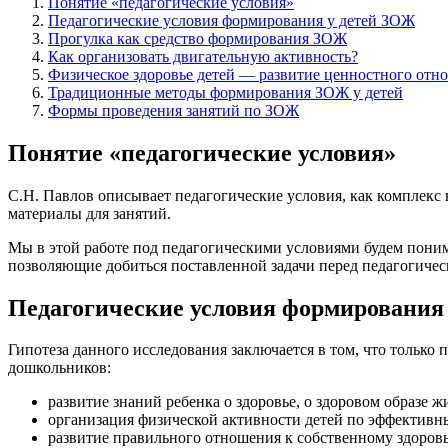
Понятие «педагогические условия»
Педагогические условия формирования у детей ЗОЖ
Прогулка как средство формирования ЗОЖ
Как организовать двигательную активность?
Физическое здоровье детей — развитие ценностного отн
Традиционные методы формирования ЗОЖ у детей
Формы проведения занятий по ЗОЖ
Понятие «педагогические условия»
С.Н. Павлов описывает педагогические условия, как комплекс 
материалы для занятий.
Мы в этой работе под педагогическими условиями будем поним
позволяющие добиться поставленной задачи перед педагогичес
Педагогические условия формирования
Гипотеза данного исследования заключается в том, что толь
дошкольников:
развитие знаний ребенка о здоровье, о здоровом образе 
организация физической активности детей по эффектив
развитие правильного отношения к собственному здоровь