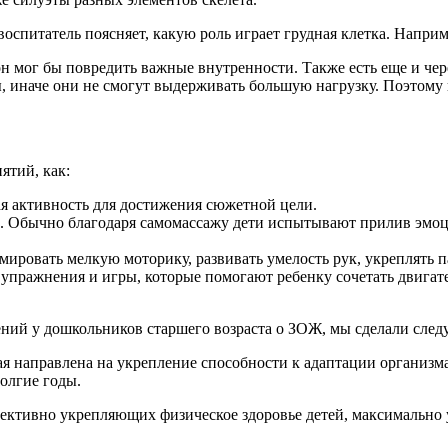
спитатель поясняет, какую роль играет грудная клетка. Наприме
о он мог бы повредить важные внутренности. Также есть еще и 
, иначе они не смогут выдерживать большую нагрузку. Поэтому
ятий, как:
ая активность для достижения сюжетной цели.
. Обычно благодаря самомассажу дети испытывают прилив эмоци
мировать мелкую моторику, развивать умелость рук, укреплять 
 упражнения и игры, которые помогают ребенку сочетать двига
ений у дошкольников старшего возраста о ЗОЖ, мы сделали сле
ая направлена на укрепление способности к адаптации организ
олгие годы.
фективно укрепляющих физическое здоровье детей, максимально