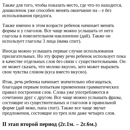
Также для того, чтобы показать место, где что-то находится,
дошколенок уже способен менять окончание на – е без
использования предлога.
Также именно в этом возрасте ребенок начинает менять
формы и у глаголов. Все чаще можно услышать от него
глаголы в повелительном наклонении (дай). Также он
использует глаголы 3 лица (мама спит).
Иногда можно услышать первые случаи использования
прилагательных. Но эту форму речи ребенок использует пока
в качестве отдельных слов без связи с существительными. Он
не может сказать, что молоко вкусно, зато может выразить
свои чувства словом (куса вместо вкусно).
Итак, речь ребенка начинает значительно обогащаться,
благодаря первым попыткам применения грамматических
правил построения слов. Слова уже употребляются в
сочетании друг с другом. Все чаще можно услышать фразы,
состоящие из существительных и глаголов в правильной
форме (дай моко, папа спит). Также все чаще звучат
предложения, состоящие из трех или даже четырех слов.
II этап второй период (2г.1м. – 2г.6м.)