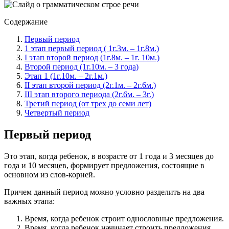
Содержание
Первый период
1 этап первый период ( 1г.3м. – 1г.8м.)
I этап второй период (1г.8м. – 1г. 10м.)
Второй период (1г.10м. – 3 года)
Этап 1 (1г.10м. – 2г.1м.)
II этап второй период (2г.1м. – 2г.6м.)
III этап второго периода (2г.6м. – 3г.)
Третий период (от трех до семи лет)
Четвертый период
Первый период
Это этап, когда ребенок, в возрасте от 1 года и 3 месяцев до
года и 10 месяцев, формирует предложения, состоящие в
основном из слов-корней.
Причем данный период можно условно разделить на два
важных этапа:
Время, когда ребенок строит однословные предложения.
Время, когда ребенок начинает строить предложения,