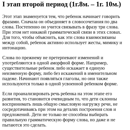
I этап второй период (1г.8м. – 1г. 10м.)
Этот этап знаменуется тем, что ребенок начинает говорить
фразами. Сначала он объединяет в словосочетания по два
слова. Постепенно он учится связывать в фразу три слова.
При этом нет никакой грамматической связи в этих словах.
Для того, чтобы объяснить, как эти слова взаимосвязаны
между собой, ребенок активно использует жесты, мимику и
интонацию.
Слова по прежнему не претерпевают изменений и
употребляются в одной аморфной форме. Например,
существительные ребенок либо искажает в единую
неизменную форму, либо без искажений в именительном
падеже. Начинают появляться глаголы, но они также
используются только в одной усвоенной ребенком форме.
Если проанализировать речь ребенка на этом этапе его
развития, то становится очевидным то, что дети склонны
воспринимать лишь общую смысловую нагрузку речи, не
сосредотачиваясь при этом на деталях построения слов и
предложений. Дети не только не способны выбирать
правильную грамматическую форму слова, но даже и не
пытаются это сделать.