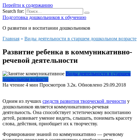
Перейти к содержанию
Search for:
Подготовка дошкольников к обучению
О развитии и воспитании дошкольников
Главная
»
Виды деятельности в старшем дошкольном возрасте
Развитие ребенка в коммуникативно-
речевой деятельности
Виды деятельности в старшем
дошкольном возрасте
На чтение
4 мин
Просмотров
3.2к.
Обновлено
29.09.2018
Одним из лучших
средств развития творческой личности
у
дошкольников является коммуникативно-речевая
деятельность. Она способствует эстетическому воспитанию
детей, развивает умение видеть, слышать, понимать красоту
слова, действия, приобщает их к творчеству.
Формирование знаний по коммуникативно — речевому
развитию проводят в соответствии с требованиями