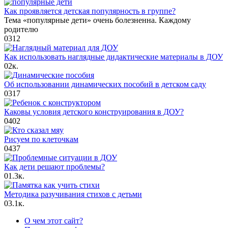
Как проявляется детская популярность в группе?
Тема «популярные дети» очень болезненна. Каждому
родителю
0
312
Как использовать наглядные дидактические материалы в ДОУ
0
2к.
Об использовании динамических пособий в детском саду
0
317
Каковы условия детского конструирования в ДОУ?
0
402
Рисуем по клеточкам
0
437
Как дети решают проблемы?
0
1.3к.
Методика разучивания стихов с детьми
0
3.1к.
О чем этот сайт?