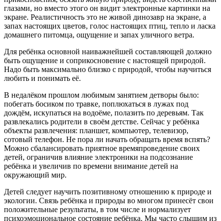
глазами, но вместо этого он видит электронные картинки на
экране. Реалистичность это не живой динозавр на экране, а
запах настоящих цветов, голос настоящих птиц, тепло и ласка
домашнего питомца, ощущение и запах уличного ветра.
Для ребёнка основной наиважнейшей составляющей должно
быть ощущение и соприкосновение с настоящей природой.
Надо быть максимально близко с природой, чтобы научиться
любить и понимать её.
В недалёком прошлом любимым занятием детворы было:
побегать босиком по травке, поплюхаться в лужах под
дождём, искупаться на водоёме, полазить по деревьям. Так
развлекались родители в своём детстве. Сейчас у ребёнка
объекты развлечения: планшет, компьютер, телевизор,
сотовый телефон. Не пора ли начать обращать время вспять?
Можно сбалансировать приятное времяпроведение своих
детей, ограничив влияние электроники на подсознание
ребёнка и увеличив по времени внимание детей на
окружающий мир.
Детей следует научить позитивному отношению к природе и
экологии. Связь ребёнка и природы во многом принесёт свои
положительные результаты, в том числе и нормализует
психоэмоциональное состояние ребёнка. Мы часто слышим из