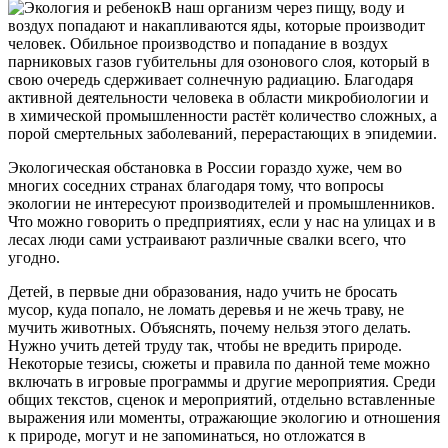
В наш организм через пищу, воду и
воздух попадают и накапливаются яды, которые производит
человек. Обильное производство и попадание в воздух
парниковых газов губительны для озонового слоя, который в
свою очередь сдерживает солнечную радиацию. Благодаря
активной деятельности человека в области микробиологии и
в химической промышленности растёт количество сложных, а
порой смертельных заболеваний, перерастающих в эпидемии.
Экологическая обстановка в России гораздо хуже, чем во
многих соседних странах благодаря тому, что вопросы
экологии не интересуют производителей и промышленников.
Что можно говорить о предприятиях, если у нас на улицах и в
лесах люди сами устраивают различные свалки всего, что
угодно.
Детей, в первые дни образования, надо учить не бросать
мусор, куда попало, не ломать деревья и не жечь траву, не
мучить животных. Объяснять, почему нельзя этого делать.
Нужно учить детей труду так, чтобы не вредить природе.
Некоторые тезисы, сюжеты и правила по данной теме можно
включать в игровые программы и другие мероприятия. Среди
общих текстов, сценок и мероприятий, отдельно вставленные
выражения или моменты, отражающие экологию и отношения
к природе, могут и не запоминаться, но отложатся в