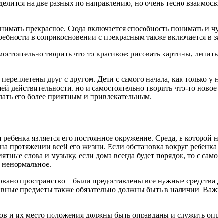
делится на две разных по направлению, но очень тесно взаимос
имать прекрасное. Сюда включается способность понимать и чув
ребности в соприкосновении с прекрасным также включается в з
мостоятельно творить что-то красивое: рисовать картины, лепить
переплетены друг с другом. Дети с самого начала, как только у 
й действительности, но и самостоятельно творить что-то новое 
елать его более приятным и привлекательным.
ребенка является его постоянное окружение. Среда, в которой 
на протяжении всей его жизни. Если обстановка вокруг ребенка бу
ые слова и музыку, если дома всегда будет порядок, то с самого
и ненормальное.
овано пространство – были предоставлены все нужные средства д
ивные предметы также обязательно должны быть в наличии. Важ
ов и их место положения должны быть оправданы и служить опр