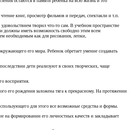
тления остаются в памяти ребенка на всю жизнь и это
тение книг, просмотр фильмов и передач, спектакли и т.п.
 удовольствием творил что-то сам. В учебном пространстве
ти должны иметь возможность свободно этим всем
всем необходимым как для рисования, лепки,
 окружающего его мира. Ребенок обретает умение создавать
последствии дети реализуют в своих творческих, чаще
го восприятия.
амого его рождения заложена тяга к прекрасному. На протяжении
 использующего для этого все возможные средства и формы.
ие на формировании его личностных качеств и закладывает