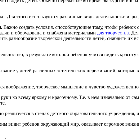
мело сводить детей. Обычно пережитые во время экскурсии впеча
. Для этого используются различные виды деятельности: игры, ч
.
Важно создать условия, способствующие тому, чтобы ребенок с
адачи и оборудована и снабжена материалами
для творчества
. Де
ечить разнообразие творческой деятельности детей, снабдить их 
ельностью, в результате которой ребенок учится видеть красоту
ывание у детей различных эстетических переживаний, которые в
ся воображение, творческое мышление и чувство художественно
руки ко всему яркому и красочному. Т.е. в нем изначально от с
те.
но реализуется в стенах детского образовательного учреждения,
аким видит ребенок окружающий мир, оказывает огромное влиян