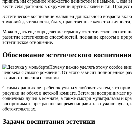
привить им огромное множество ценностей и навыков. Сюда вкл
вести себя достойно в окружении других людей и т.п. Процесс 
Эстетическое воспитание малышей дошкольного возраста включа
трудовой деятельности, быту, нравственные качества личности,
Можно дать еще определение термину «эстетическое воспитани
развитие эстетических способностей, познание красоты в приро
эстетическое отношение.
Обоснование эстетического воспитания
Почему важно уделять этому особое вним
человека с самого рождения. От этого зависит полноценное ра
взаимоотношения с людьми.
С самых ранних лет ребенок учиться любоваться тем, что прив
рисунки на обоях в детской комнате. Затем он воспринимает к
солнечных лучей в комнате, а также смотри мультфильмы и кра
воспринимать прекрасное вовремя направить в нужное русло, 
обстоятельствах.
Задачи воспитания эстетики