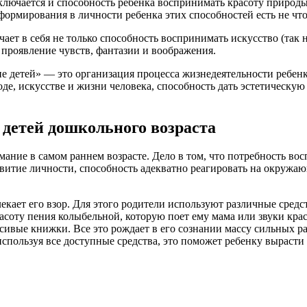
ючается и способность ребенка воспринимать красоту природы и
формирования в личности ребенка этих способностей есть не что 
ет в себя не только способность воспринимать искусство (так 
 проявление чувств, фантазии и воображения.
е детей» — это организация процесса жизнедеятельности ребенка
де, искусстве и жизни человека, способность дать эстетическую 
 детей дошкольного возраста
ание в самом раннем возрасте. Дело в том, что потребность вос
звитие личности, способность адекватно реагировать на окружа
лекает его взор. Для этого родители используют различные сред
расоту пения колыбельной, которую поет ему мама или звуки кра
сивые книжки. Все это рождает в его сознании массу сильных ра
используя все доступные средства, это поможет ребенку выраст