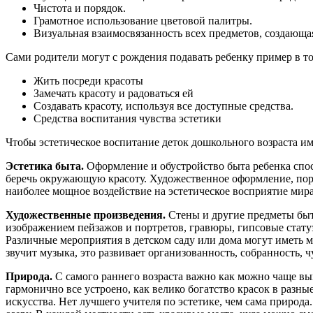
Чистота и порядок.
Грамотное использование цветовой палитры.
Визуальная взаимосвязанность всех предметов, создающ
Сами родители могут с рождения подавать ребенку пример в 
Жить посреди красоты
Замечать красоту и радоваться ей
Создавать красоту, используя все доступные средства.
Средства воспитания чувства эстетики
Чтобы эстетическое воспитание деток дошкольного возраста и
Эстетика быта.
Оформление и обустройство быта ребенка спос
беречь окружающую красоту. Художественное оформление, поряд
наиболее мощное воздействие на эстетическое восприятие мира
Художественные произведения.
Стены и другие предметы быт
изображением пейзажов и портретов, гравюры, гипсовые статуэ
Различные мероприятия в детском саду или дома могут иметь м
звучит музыка, это развивает организованность, собранность, ч
Природа.
С самого раннего возраста важно как можно чаще выво
гармонично все устроено, как велико богатство красок в разн
искусства. Нет лучшего учителя по эстетике, чем сама природа