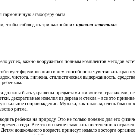
ая гармоничную атмосферу быта.
том, чтобы соблюдать три важнейших
правила эстетики
:
мело успех, важно вооружиться полным комплектов методов эсте
обствует формированию в нем способности чувствовать красоту 
ок, чистота, гигиена, стилистическая выдержанность, средства 
 ребенком.
а должны быть украшены предметами живописи, графиками, не
тки, декоративные изделия из дерева и стекла – все это привива
узыкальное сопровождение. Музыка, как таковая, очень благопри
увство ритма.
дить ребенка на природу. Это не только полезно для его физичес
ые времена года. Все это он начнет замечать постепенно в отра
. Детям дошкольного возраста принесут немало восторга организо