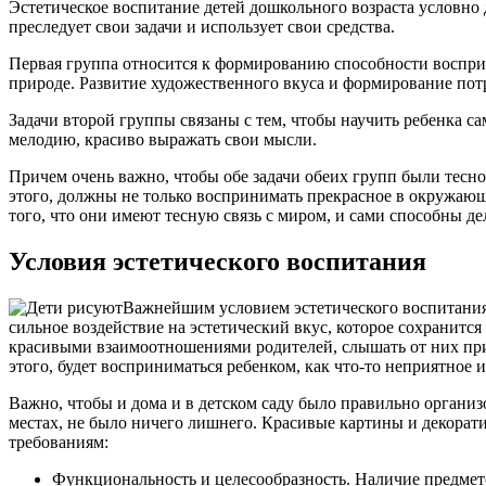
Эстетическое воспитание детей дошкольного возраста условно 
преследует свои задачи и использует свои средства.
Первая группа относится к формированию способности восприн
природе. Развитие художественного вкуса и формирование пот
Задачи второй группы связаны с тем, чтобы научить ребенка са
мелодию, красиво выражать свои мысли.
Причем очень важно, чтобы обе задачи обеих групп были тесно 
этого, должны не только воспринимать прекрасное в окружающе
того, что они имеют тесную связь с миром, и сами способны д
Условия эстетического воспитания
Важнейшим условием эстетического воспитания 
сильное воздействие на эстетический вкус, которое сохранится 
красивыми взаимоотношениями родителей, слышать от них приятн
этого, будет восприниматься ребенком, как что-то неприятное 
Важно, чтобы и дома и в детском саду было правильно организ
местах, не было ничего лишнего. Красивые картины и декорат
требованиям:
Функциональность и целесообразность. Наличие предмет