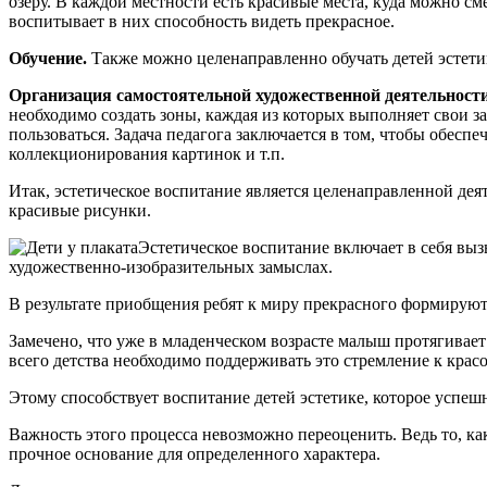
озеру. В каждой местности есть красивые места, куда можно с
воспитывает в них способность видеть прекрасное.
Обучение.
Также можно целенаправленно обучать детей эстетике
Организация самостоятельной художественной деятельности
необходимо создать зоны, каждая из которых выполняет свои з
пользоваться. Задача педагога заключается в том, чтобы обесп
коллекционирования картинок и т.п.
Итак, эстетическое воспитание является целенаправленной деят
красивые рисунки.
Эстетическое воспитание включает в себя выз
художественно-изобразительных замыслах.
В результате приобщения ребят к миру прекрасного формируют
Замечено, что уже в младенческом возрасте малыш протягивает 
всего детства необходимо поддерживать это стремление к красо
Этому способствует воспитание детей эстетике, которое успеш
Важность этого процесса невозможно переоценить. Ведь то, к
прочное основание для определенного характера.