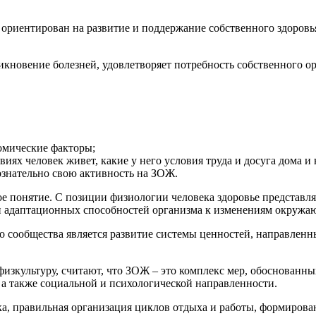
к ориентирован на развитие и поддержание собственного здоров
икновение болезней, удовлетворяет потребность собственного о
омические факторы;
иях человек живет, какие у него условия труда и досуга дома и 
сознательно свою активность на ЗОЖ.
е понятие. С позиции физиологии человека здоровье представля
и адаптационных способностей организма к изменениям окружа
о сообщества является развитие системы ценностей, направленн
изкультуру, считают, что ЗОЖ – это комплекс мер, обоснованны
а также социальной и психологической направленности.
ка, правильная организация циклов отдыха и работы, формиров