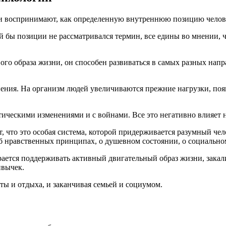
ни воспринимают, как определенную внутреннюю позицию челове
ой бы позиции не рассматривался термин, все едины во мнении, 
ого образа жизни, он способен развиваться в самых разных напр
нения. На организм людей увеличиваются прежние нагрузки, по
ическими изменениями и с войнами. Все это негативно влияет н
что это особая система, которой придерживается разумный чело
б нравственных принципах, о душевном состоянии, о социально
арается поддерживать активный двигательный образ жизни, закал
ивычек.
ты и отдыха, и заканчивая семьей и социумом.