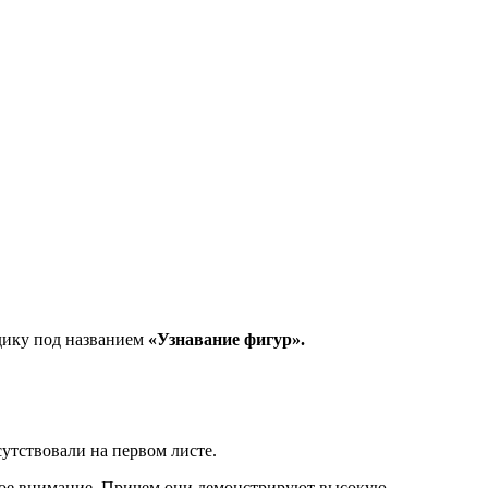
одику под названием
«Узнавание фигур».
утствовали на первом листе.
вое внимание. Причем они демонстрируют высокую