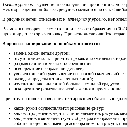
Третий уровень
– существенное нарушение пропорций самого ри
Некоторые детали либо весь рисунок смещается по оси. Ошибо
В рисунках детей, отнесенных к
четвертому уровню
, нет отде
Возможны повороты элементов или всего изображения на 90-18
провоцирует ее корректировку. При этом число ошибок возраст
В процессе копирования к ошибкам относится:
замена одной детали другой;
отсутствие детали. При этом правая, а также левая сторон
разрывы линий в местах их соединения;
некорректное изображение деталей;
увеличение либо уменьшение всего изображения либо его 
выход за пределы штриховочных линий;
изменение наклона линий больше, чем на 30 градусов;
некорректное размещение изображения в пространстве.
При этом протокол проведения тестирования обязательно долж
какой рукой осуществляется рисование фигур;
как быстро ребенок чертит линии элементов рисунка: ме
как ребенок взаимодействует с образцом изображения: пр
собственноручно с имеющимся образцом или рисует, пол