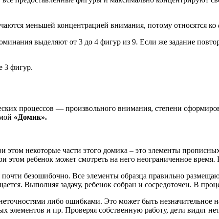
личаются меньшей концентрацией внимания, потому относятся ко
поминания выделяют от 3 до 4 фигур из 9. Если же задание повтор
е 3 фигур.
ских процессов — произвольного внимания, степени сформирова
емой
«Домик».
 При этом некоторые части этого домика – это элементы прописн
ри этом ребенок может смотреть на него неограниченное время.
почти безошибочно. Все элементы образца правильно размещаютс
щается. Выполняя задачу, ребенок собран и сосредоточен. В про
3 неточностями либо ошибками. Это может быть незначительное 
ых элементов и пр. Проверяя собственную работу, дети видят не