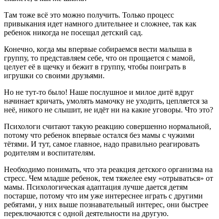
Там тоже всё это можно получить. Только процесс
привыкания идет намного длительнее и сложнее, так как
ребенок никогда не посещал детский сад.
Конечно, когда мы впервые собираемся вести малыша в
группу, то представляем себе, что он прощается с мамой,
целует её в щечку и бежит в группу, чтобы поиграть в
игрушки со своими друзьями.
Но не тут-то было! Наше послушное и милое дитё вдруг
начинает кричать, умолять мамочку не уходить, цепляется за
неё, никого не слышит, не идёт ни на какие уговоры. Что это?
Психологи считают такую реакцию совершенно нормальной,
потому что ребенок впервые остался без мамы с чужими
тётями. И тут, самое главное, надо правильно реагировать
родителям и воспитателям.
Необходимо понимать, что эта реакция детского организма на
стресс. Чем младше ребенок, тем тяжелее ему «отрываться» от
мамы. Психологическая адаптация лучше дается детям
постарше, потому что им уже интереснее играть с другими
ребятами, у них выше познавательный интерес, они быстрее
переключаются с одной деятельности на другую.