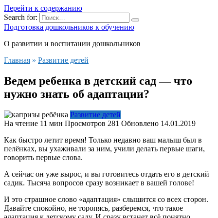
Перейти к содержанию
Search for:
Подготовка дошкольников к обучению
О развитии и воспитании дошкольников
Главная
»
Развитие детей
Ведем ребенка в детский сад — что
нужно знать об адаптации?
Развитие детей
На чтение
11 мин
Просмотров
281
Обновлено
14.01.2019
Как быстро летит время! Только недавно ваш малыш был в
пелёнках, вы ухаживали за ним, учили делать первые шаги,
говорить первые слова.
А сейчас он уже вырос, и вы готовитесь отдать его в детский
садик. Тысяча вопросов сразу возникает в вашей голове!
И это страшное слово «адаптация» слышится со всех сторон.
Давайте спокойно, не торопясь, разберемся, что такое
адаптация к детскому саду. И сразу встанет всё понятно.