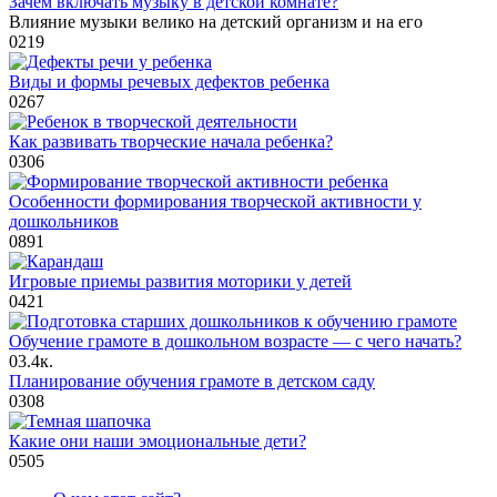
Зачем включать музыку в детской комнате?
Влияние музыки велико на детский организм и на его
0
219
Виды и формы речевых дефектов ребенка
0
267
Как развивать творческие начала ребенка?
0
306
Особенности формирования творческой активности у
дошкольников
0
891
Игровые приемы развития моторики у детей
0
421
Обучение грамоте в дошкольном возрасте — с чего начать?
0
3.4к.
Планирование обучения грамоте в детском саду
0
308
Какие они наши эмоциональные дети?
0
505