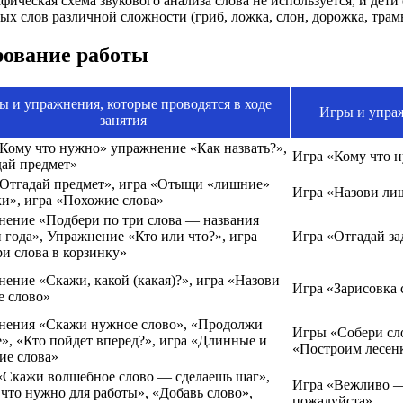
афическая схема звукового анализа слова не используется, и дет
мых слов различной сложности (гриб, ложка, слон, дорожка, тра
рование работы
ы и упражнения, которые проводятся в ходе
Игры и упраж
занятия
Кому что нужно» упражнение «Как назвать?»,
Игра «Кому что 
ай предмет»
«Отгадай предмет», игра «Отыщи «лишние»
Игра «Назови лиш
и», игра «Похожие слова»
ение «Подбери по три слова — названия
 года», Упражнение «Кто или что?», игра
Игра «Отгадай за
и слова в корзинку»
ение «Скажи, какой (какая)?», игра «Назови
Игра «Зарисовка 
е слово»
нения «Скажи нужное слово», «Продолжи
Игры «Собери сло
», «Кто пойдет вперед?», игра «Длинные и
«Построим лесенк
ие слова»
«Скажи волшебное слово — сделаешь шаг»,
Игра «Вежливо — 
что нужно для работы», «Добавь слово»,
пожалуйста»