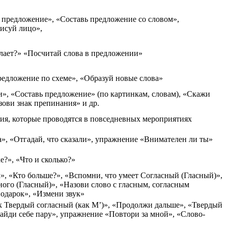
предложение», «Составь предложение со словом»,
исуй лицо»,
лает?» «Посчитай слова в предложении»
едложение по схеме», «Образуй новые слова»
, «Составь предложение» (по картинкам, словам), «Скажи
зови знак препинания» и др.
ия, которые проводятся в повседневных мероприятиях
, «Отгадай, что сказали», упражнение «Внимателен ли ты»
е?», «Что и сколько?»
», «Кто больше?», «Вспомни, что умеет Согласный (Гласный)»,
ого (Гласный)», «Назови слово с гласным, согласным
подарок», «Измени звук»
 Твердый согласный (как М’)», «Продолжи дальше», «Твердый
айди себе пару», упражнение «Повтори за мной», «Слово-