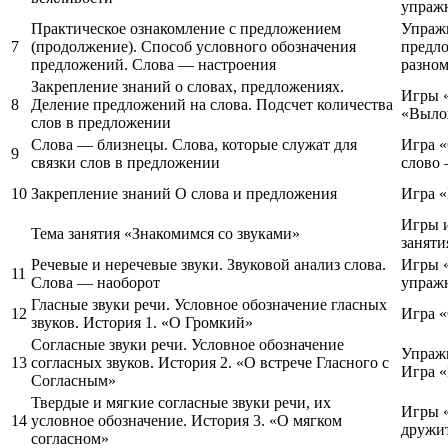
упраж
Практическое ознакомление с предложением
Упраж
7
(продолжение). Способ условного обозначения
предло
предложений. Слова — настроения
разно
Закрепление знаний о словах, предложениях.
Игры «
8
Деление предложений на слова. Подсчет количества
«Выло
слов в предложении
Слова — близнецы. Слова, которые служат для
Игра «
9
связки слов в предложении
слово
10
Закрепление знаний О слова и предложения
Игра 
Игры и
Тема занятия «Знакомимся со звуками»
заняти
Речевые и неречевые звуки. Звуковой анализ слова.
Игры «
11
Слова — наоборот
упраж
Гласные звуки речи. Условное обозначение гласных
12
Игра «
звуков. История 1. «О Громкий»
Согласные звуки речи. Условное обозначение
Упражн
13
согласных звуков. История 2. «О встрече Гласного с
Игра 
Согласным»
Твердые и мягкие согласные звуки речи, их
Игры «
14
условное обозначение. История 3. «О мягком
дружи
согласном»