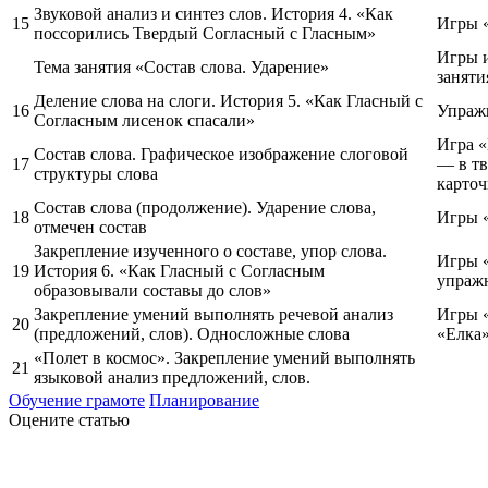
Звуковой анализ и синтез слов. История 4. «Как
15
Игры 
поссорились Твердый Согласный с Гласным»
Игры и
Тема занятия «Состав слова. Ударение»
заняти
Деление слова на слоги. История 5. «Как Гласный с
16
Упражн
Согласным лисенок спасали»
Игра «
Состав слова. Графическое изображение слоговой
17
— в т
структуры слова
карточ
Состав слова (продолжение). Ударение слова,
18
Игры «
отмечен состав
Закрепление изученного о составе, упор слова.
Игры «
19
История 6. «Как Гласный с Согласным
упраж
образовывали составы до слов»
Закрепление умений выполнять речевой анализ
Игры «
20
(предложений, слов). Односложные слова
«Елка
«Полет в космос». Закрепление умений выполнять
21
языковой анализ предложений, слов.
Обучение грамоте
Планирование
Оцените статью