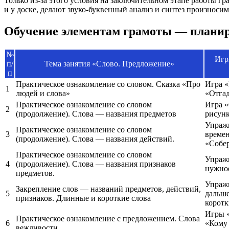
Только из-за этого условия на заключительном этапе работы гр
и у доске, делают звуко-буквенный анализ и синтез произноси
Обучение элементам грамоты — плани
№
Игр
п/
Тема занятия «Слово. Предложение»
п
Практическое ознакомление со словом. Сказка «Про
Игра «
1
людей и слова»
«Отгад
Практическое ознакомление со словом
Игра 
2
(продолжение). Слова — названия предметов
рисунк
Упражн
Практическое ознакомление со словом
3
времен
(продолжение). Слова — названия действий.
«Собер
Практическое ознакомление со словом
Упражн
4
(продолжение). Слова — названия признаков
нужно
предметов.
Упраж
Закрепление слов — названий предметов, действий,
5
дальше
признаков. Длинные и короткие слова
коротк
Игры 
Практическое ознакомление с предложением. Слова
6
«Кому 
вежливости