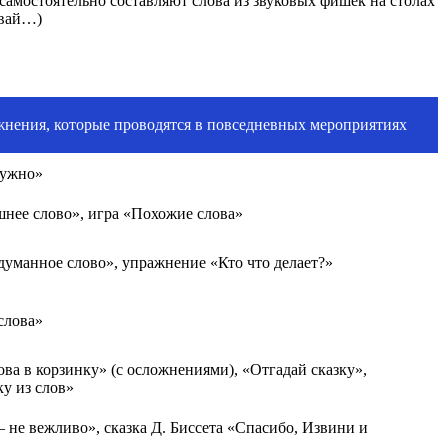
и самостоятельно составляют слова из звуковых фишек на столах
мвай…)
нения, которые проводятся в повседневных мероприятиях
нужно»
нее слово», игра «Похожие слова»
думанное слово», упражнение «Кто что делает?»
слова»
ва в корзинку» (с осложнениями), «Отгадай сказку»,
у из слов»
не вежливо», сказка Д. Биссета «Спасибо, Извини и