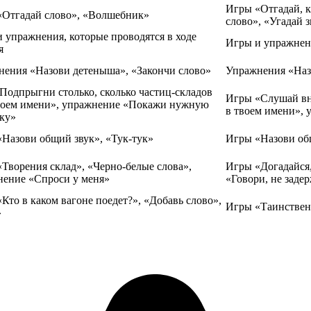
Игры «Отгадай, ка
«Отгадай слово», «Волшебник»
слово», «Угадай 
 упражнения, которые проводятся в ходе
Игры и упражнен
я
ения «Назови детеныша», «Закончи слово»
Упражнения «Наз
Подпрыгни столько, сколько частиц-складов
Игры «Слушай вн
воем имени», упражнение «Покажи нужную
в твоем имени»,
ку»
Назови общий звук», «Тук-тук»
Игры «Назови общ
Творения склад», «Черно-белые слова»,
Игры «Догадайся,
нение «Спроси у меня»
«Говори, не заде
Кто в каком вагоне поедет?», «Добавь слово»,
Игры «Таинственн
»