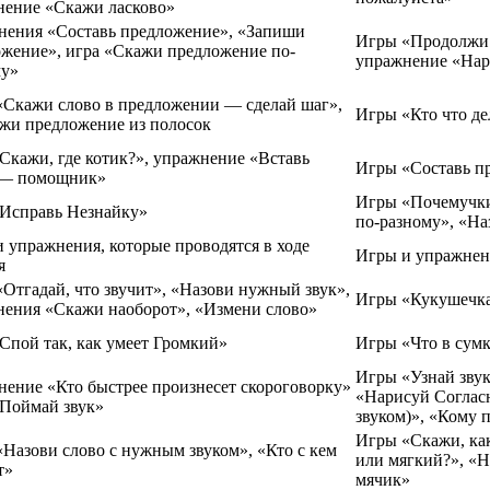
нение «Скажи ласково»
нения «Составь предложение», «Запиши
Игры «Продолжи 
жение», игра «Скажи предложение по-
упражнение «Нар
му»
Скажи слово в предложении — сделай шаг»,
Игры «Кто что де
жи предложение из полосок
Скажи, где котик?», упражнение «Вставь
Игры «Составь пр
 — помощник»
Игры «Почемучки»
«Исправь Незнайку»
по-разному», «На
 упражнения, которые проводятся в ходе
Игры и упражнен
я
Отгадай, что звучит», «Назови нужный звук»,
Игры «Кукушечка»
нения «Скажи наоборот», «Измени слово»
Спой так, как умеет Громкий»
Игры «Что в сумк
Игры «Узнай звук
ение «Кто быстрее произнесет скороговорку»
«Нарисуй Согласн
«Поймай звук»
звуком)», «Кому 
Игры «Скажи, как
Назови слово с нужным звуком», «Кто с кем
или мягкий?», «Н
т»
мячик»