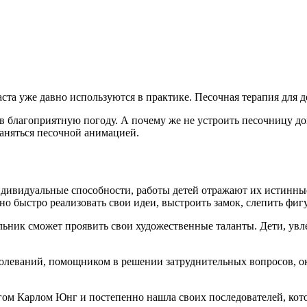
ста уже давно используются в практике. Песочная терапия для д
и в благоприятную погоду. А почему же не устроить песочницу до
 заняться песочной анимацией.
ивидуальные способности, работы детей отражают их истинные 
 быстро реализовать свои идеи, выстроить замок, слепить фигу
ьник сможет проявить свои художественные таланты. Дети, увл
аболеваний, помощником в решении затруднительных вопросов, о
м Карлом Юнг и постепенно нашла своих последователей, котор