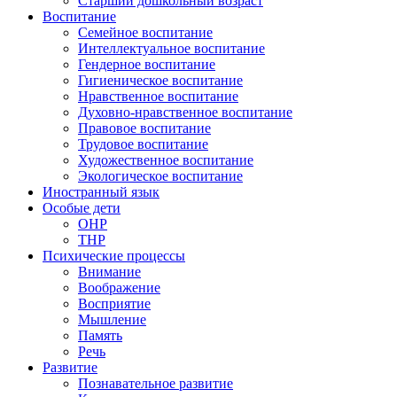
Старший дошкольный возраст
Воспитание
Семейное воспитание
Интеллектуальное воспитание
Гендерное воспитание
Гигиеническое воспитание
Нравственное воспитание
Духовно-нравственное воспитание
Правовое воспитание
Трудовое воспитание
Художественное воспитание
Экологическое воспитание
Иностранный язык
Особые дети
ОНР
ТНР
Психические процессы
Внимание
Воображение
Восприятие
Мышление
Память
Речь
Развитие
Познавательное развитие