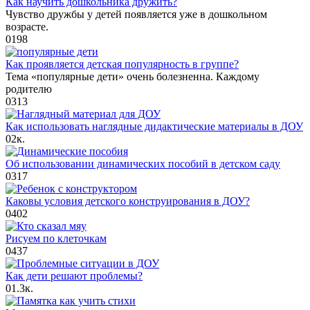
Как научить дошкольника дружить?
Чувство дружбы у детей появляется уже в дошкольном
возрасте.
0
198
Как проявляется детская популярность в группе?
Тема «популярные дети» очень болезненна. Каждому
родителю
0
313
Как использовать наглядные дидактические материалы в ДОУ
0
2к.
Об использовании динамических пособий в детском саду
0
317
Каковы условия детского конструирования в ДОУ?
0
402
Рисуем по клеточкам
0
437
Как дети решают проблемы?
0
1.3к.