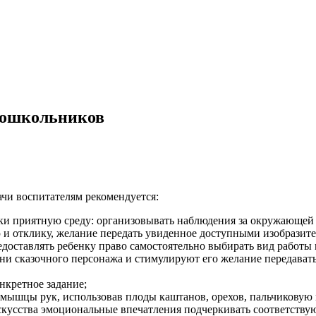
 дошкольников
ачи воспитателям рекомендуется:
ки приятную среду: организовывать наблюдения за окружающей с
 и отклику, желание передать увиденное доступными изобразит
едоставлять ребенку право самостоятельно выбирать вид работы 
ни сказочного персонажа и стимулируют его желание передавать
нкретное задание;
мышцы рук, использовав плоды каштанов, орехов, пальчиковую г
скусства эмоциональные впечатления подчеркивать соответству