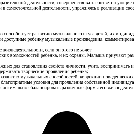
бразительной деятельности, совершенствовать соответствующие
и в самостоятельной деятельности, упражняясь в реализации сво
о способствует развитию музыкального вкуса детей, их индиви
и доступные ребенку музыкальные произведения, комментироват
жизнедеятельности, если он этого не хочет;
еских возможностей ребенка, и их охраны. Малыша приучают раз
ажных для становления свойств личности, учить воспринимать и
держивать творческие проявления ребенка;
 развитию музыкальных способностей, коррекции поведенческих
ть благоприятные условия для проявления собственной индивиду
ы оптимально сбалансировать различные формы его жизнедеяте