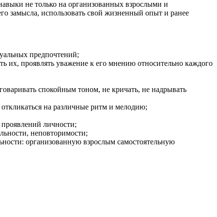
 навыки не только на организованных взрослыми и
его замысла, использовать свой жизненный опыт и ранее
дуальных предпочтений;
ь их, проявлять уважение к его мнению относительно каждого
говаривать спокойным тоном, не кричать, не надрывать
 откликаться на различные ритм и мелодию;
 проявлений личности;
альности, неповторимости;
льности: организованную взрослым самостоятельную