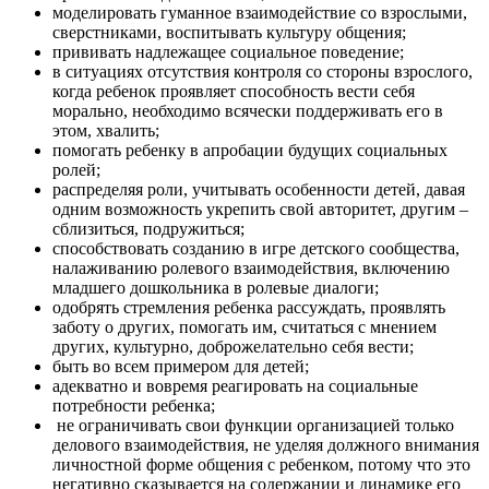
моделировать гуманное взаимодействие со взрослыми,
сверстниками, воспитывать культуру общения;
прививать надлежащее социальное поведение;
в ситуациях отсутствия контроля со стороны взрослого,
когда ребенок проявляет способность вести себя
морально, необходимо всячески поддерживать его в
этом, хвалить;
помогать ребенку в апробации будущих социальных
ролей;
распределяя роли, учитывать особенности детей, давая
одним возможность укрепить свой авторитет, другим –
сблизиться, подружиться;
способствовать созданию в игре детского сообщества,
налаживанию ролевого взаимодействия, включению
младшего дошкольника в ролевые диалоги;
одобрять стремления ребенка рассуждать, проявлять
заботу о других, помогать им, считаться с мнением
других, культурно, доброжелательно себя вести;
быть во всем примером для детей;
адекватно и вовремя реагировать на социальные
потребности ребенка;
не ограничивать свои функции организацией только
делового взаимодействия, не уделяя должного внимания
личностной форме общения с ребенком, потому что это
негативно сказывается на содержании и динамике его