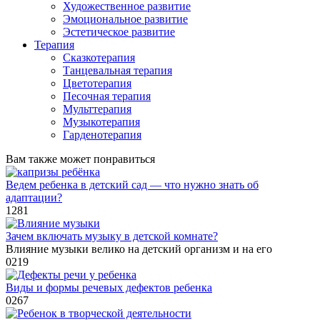
Художественное развитие
Эмоциональное развитие
Эстетическое развитие
Терапия
Сказкотерапия
Танцевальная терапия
Цветотерапия
Песочная терапия
Мульттерапия
Музыкотерапия
Гарденотерапия
Вам также может понравиться
Ведем ребенка в детский сад — что нужно знать об
адаптации?
1
281
Зачем включать музыку в детской комнате?
Влияние музыки велико на детский организм и на его
0
219
Виды и формы речевых дефектов ребенка
0
267