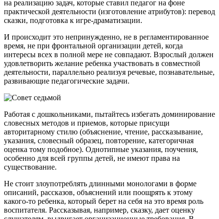
на реализацию задач, которые ставил педагог на фоне
практической деятельности (изготовление атрибутов): перевод
сказки, подготовка к игре-драматизации.
И происходит это непринужденно, не в регламентированное
время, не при фронтальной организации детей, когда
интересы всех в полной мере не совпадают. Взрослый должен
удовлетворить желание ребенка участвовать в совместной
деятельности, параллельно реализуя речевые, познавательные,
развивающие педагогические задачи.
Работая с дошкольниками, пытайтесь избегать доминирование
словесных методов и приемов, которые присущи
авторитарному стилю (объяснение, чтение, рассказывание,
указания, словесный образец, повторение, категоричная
оценка тому подобное). Однотипные указания, поучения,
особенно для всей группы детей, не имеют права на
существование.
Не стоит злоупотреблять длинными монологами в форме
описаний, рассказов, объяснений или поощрять к этому
какого-то ребенка, который берет на себя на это время роль
воспитателя. Рассказывая, например, сказку, дает оценку
слушателям, выдвигает организационные требования. В