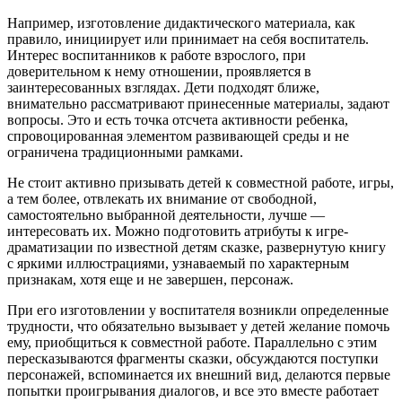
Например, изготовление дидактического материала, как
правило, инициирует или принимает на себя воспитатель.
Интерес воспитанников к работе взрослого, при
доверительном к нему отношении, проявляется в
заинтересованных взглядах. Дети подходят ближе,
внимательно рассматривают принесенные материалы, задают
вопросы. Это и есть точка отсчета активности ребенка,
спровоцированная элементом развивающей среды и не
ограничена традиционными рамками.
Не стоит активно призывать детей к совместной работе, игры,
а тем более, отвлекать их внимание от свободной,
самостоятельно выбранной деятельности, лучше —
интересовать их. Можно подготовить атрибуты к игре-
драматизации по известной детям сказке, развернутую книгу
с яркими иллюстрациями, узнаваемый по характерным
признакам, хотя еще и не завершен, персонаж.
При его изготовлении у воспитателя возникли определенные
трудности, что обязательно вызывает у детей желание помочь
ему, приобщиться к совместной работе. Параллельно с этим
пересказываются фрагменты сказки, обсуждаются поступки
персонажей, вспоминается их внешний вид, делаются первые
попытки проигрывания диалогов, и все это вместе работает