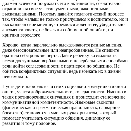
должен всячески побуждать его к активности, сознательно
ограничивая свое участие уместными, лаконичными
высказываниями. Поэтому давайте педагогический процесс
так, чтобы малыш не только прислушался к воспитателю, но и
высказывал свое мнение, стремился довести ее, убедительно
аргументировать, не боясь ни собственной ошибки, ни
критики взрослого.
Хорошо, когда параллельно высказываются разные мнения,
даже безосновательные или неапробованные. Не спешите
брать на себя роль эксперта. Дайте ребенку возможность
всеми доступными вербальными и невербальными способами
речи дойти согласованности с партнером по общению. Не
бойтесь конфликтных ситуаций, ведь избежать их в жизни
невозможно.
Пусть дети набираются из них социально-коммуникативного
опыта, учатся доброжелательности, толерантности. Именно в
таких противоречивых ситуациях и происходит становление
коммуникативной компетентности. Языковые свойства
(фонетическая и грамматическая правильность, словарное
богатство) становятся в умелых руках рычагом, который
помогает учитывать ситуацию общения, динамику ее
развития и тому подобное.