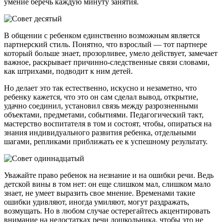
умение беречь каждую минуту занятия.
В общении с ребенком единственно возможным является
партнерский стиль. Понятно, что взрослый — тот партнере
который больше знает, прозорливее, умело действует, замечает
важное, раскрывает причинно-следственные связи словами,
как штрихами, подводит к ним детей.
Но делает это так естественно, искусно и незаметно, что
ребенку кажется, что это он сам сделал вывод, открытие,
удачно соединил, установил связь между разрозненными
объектами, предметами, событиями. Педагогический такт,
мастерство воспитателя в том и состоят, чтобы, опираться на
знания индивидуального развития ребенка, отдельными
шагами, репликами приближать ее к успешному результату.
Уважайте право ребенок на незнание и на ошибки речи. Ведь
детской вины в том нет: он еще слишком мал, слишком мало
знает, не умеет выразить свое мнение. Временами такие
ошибки удивляют, иногда умиляют, могут раздражать,
возмущать. Но в любом случае остерегайтесь акцентировать
внимание на недостатках речи дошкольника, чтобы это не