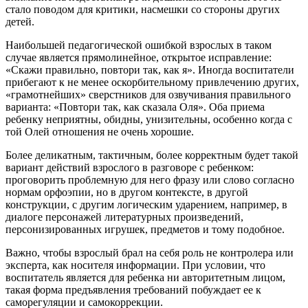
стало поводом для критики, насмешки со стороны других
детей.
Наибольшей педагогической ошибкой взрослых в таком
случае является прямолинейное, открытое исправление:
«Скажи правильно, повтори так, как я». Иногда воспитатели
прибегают к не менее оскорбительному привлечению других,
«грамотнейших» сверстников для озвучивания правильного
варианта: «Повтори так, как сказала Оля». Оба приема
ребенку неприятны, обидны, унизительны, особенно когда с
той Олей отношения не очень хорошие.
Более деликатным, тактичным, более корректным будет такой
вариант действий взрослого в разговоре с ребенком:
проговорить проблемную для него фразу или слово согласно
нормам орфоэпии, но в другом контексте, в другой
конструкции, с другим логическим ударением, например, в
диалоге персонажей литературных произведений,
персонизированных игрушек, предметов и тому подобное.
Важно, чтобы взрослый брал на себя роль не контролера или
эксперта, как носителя информации. При условии, что
воспитатель является для ребенка ни авторитетным лицом,
такая форма предъявления требований побуждает ее к
саморегуляции и самокоррекции.