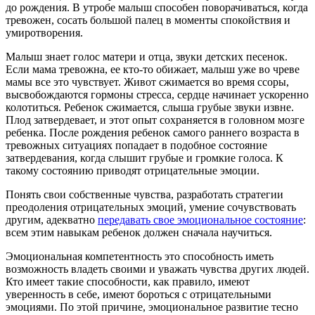
до рождения. В утробе малыш способен поворачиваться, когда
тревожен, сосать большой палец в моменты спокойствия и
умиротворения.
Малыш знает голос матери и отца, звуки детских песенок.
Если мама тревожна, ее кто-то обижает, малыш уже во чреве
мамы все это чувствует. Живот сжимается во время ссоры,
высвобождаются гормоны стресса, сердце начинает ускоренно
колотиться. Ребенок сжимается, слыша грубые звуки извне.
Плод затвердевает, и этот опыт сохраняется в головном мозге
ребенка. После рождения ребенок самого раннего возраста в
тревожных ситуациях попадает в подобное состояние
затвердевания, когда слышит грубые и громкие голоса. К
такому состоянию приводят отрицательные эмоции.
Понять свои собственные чувства, разработать стратегии
преодоления отрицательных эмоций, умение сочувствовать
другим, адекватно
передавать свое эмоциональное состояние
:
всем этим навыкам ребенок должен сначала научиться.
Эмоциональная компетентность это способность иметь
возможность владеть своими и уважать чувства других людей.
Кто имеет такие способности, как правило, имеют
уверенность в себе, имеют бороться с отрицательными
эмоциями. По этой причине, эмоциональное развитие тесно