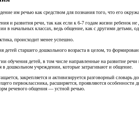
ние им речью как средством для познания того, что его окружае
 и развития речи, так как если к 6-7 годам жизни ребенок не д
нии в начальных классах, ведь общение, как с другими детьми, 
актика, происходит менее успешно.
я детей старшего дошкольного возраста в целом, то формирован
и обучения детей, в том числе направленные на развитие речи 
ия в дошкольном учреждении, которые затрагивают и общение.
богащается, закрепляется и активизируется разговорный словарь 
щего первоклассника, расширяется, проявляются особенности д
форм речевого общения — устной речью.