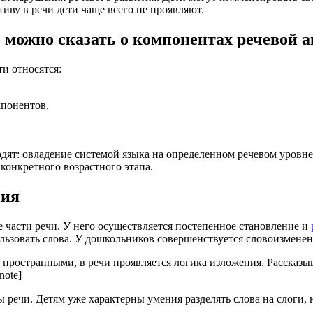
иву в речи дети чаще всего не проявляют.
о можно сказать о компонентах речевой 
и относятся:
мпонентов,
одят: овладение системой языка на определенном речевом уровне
конкретного возрастного этапа.
ния
е части речи. У него осуществляется постепенное становление и
льзовать слова. У дошкольников совершенствуется словоизменен
ее пространными, в речи проявляется логика изложения. Рассказ
note]
 речи. Детям уже характерны умения разделять слова на слоги,