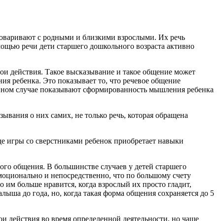
говаривают с родными и близкими взрослыми. Их речь
мощью речи дети старшего дошкольного возраста активно
ои действия. Такое высказывание и такое общение может
ия ребенка. Это показывает то, что речевое общение
анном случае показывают сформированность мышления ребенка
вания о них самих, не только речь, которая обращена
оде игры со сверстниками ребенок приобретает навыки
ого общения. В большинстве случаев у детей старшего
моционально и непосредственно, что по большому счету
 им больше нравится, когда взрослый их просто гладит,
лыша до года, но, когда такая форма общения сохраняется до 5
ои действия во время определенной деятельности, но чаще