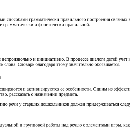
детьми способами грамматически правильного построения связны
лее грамматически и фонетически правильной.
 непроизвольно и инициативно. В процессе диалога детей учат
 слова. Словарь благодаря этому значительно обогащается.
а
асширяются и активизируются ее особенности. Одним из эффект
тво, рассказать о назначении предмета.
витию речи у старших дошкольников должен придерживаться сле
дуальной и групповой работы над речью с элементами игры, ка