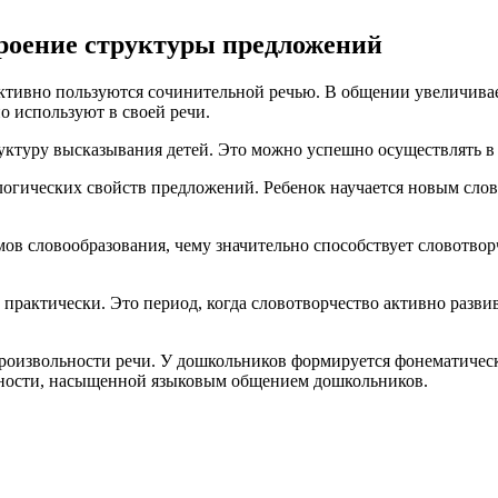
троение структуры предложений
 активно пользуются сочинительной речью. В общении увеличива
 используют в своей речи.
уктуру высказывания детей. Это можно успешно осуществлять в 
логических свойств предложений. Ребенок научается новым сло
ов словообразования, чему значительно способствует словотворч
 практически. Это период, когда словотворчество активно разви
роизвольности речи. У дошкольников формируется фонематичес
льности, насыщенной языковым общением дошкольников.