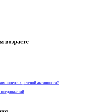
м возрасте
 компонентах речевой активности?
ы предложений
ния