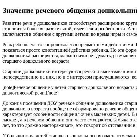
Значение речевого общения дошкольни
Развитие речи у дошкольников способствует расширению круга
становится более выразительной, имеет свои особенности. А 
включаются в общение с другими детьми во время игры и само
Речь ребенка часто сопровождается предметными действиями. 
показаться просто констатацией действия ребенка. Но эта форм
дошкольника расширяется, малыш начинает думать, размышлят
старшего дошкольного возраста.
Старшие дошкольники интересуются речью и высказываниями вз
непосредственно на них, но и с интересом прислушиваются, ког
[note]Речевое общение у детей старшего дошкольного возраста
диалогической речи.[/note]
До конца посещения ДОУ речевое общение дошкольника старшег
дошкольного возраста вообще не сформировано речевое общени
характеризует особенности общения очень маленьких детей. В 
ласкает, а в речевом общении они часто смущаются, замыкаются
лет, то это должно настораживать, это говорит об отставании 
У большинства детей старшего дошкольного возраста отмечают