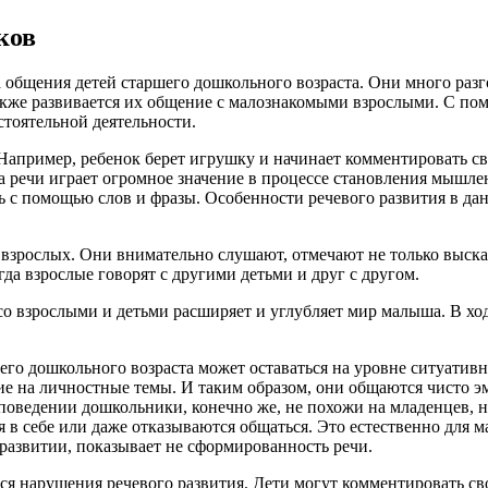
ков
 общения детей старшего дошкольного возраста. Они много раз
также развивается их общение с малознакомыми взрослыми. С по
стоятельной деятельности.
Например, ребенок берет игрушку и начинает комментировать св
а речи играет огромное значение в процессе становления мышлен
ь с помощью слов и фразы. Особенности речевого развития в д
рослых. Они внимательно слушают, отмечают не только высказы
да взрослые говорят с другими детьми и друг с другом.
 со взрослыми и детьми расширяет и углубляет мир малыша. В х
о дошкольного возраста может оставаться на уровне ситуативн
е на личностные темы. И таким образом, они общаются чисто э
поведении дошкольники, конечно же, не похожи на младенцев, но
 в себе или даже отказываются общаться. Это естественно для ма
в развитии, показывает не сформированность речи.
ся нарушения речевого развития. Дети могут комментировать св