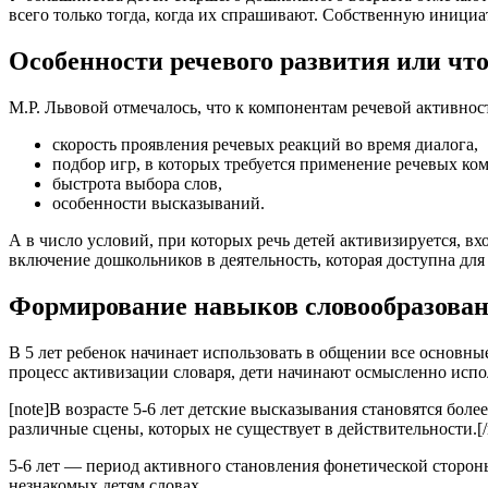
всего только тогда, когда их спрашивают. Собственную инициат
Особенности речевого развития или чт
М.Р. Львовой отмечалось, что к компонентам речевой активност
скорость проявления речевых реакций во время диалога,
подбор игр, в которых требуется применение речевых ко
быстрота выбора слов,
особенности высказываний.
А в число условий, при которых речь детей активизируется, вх
включение дошкольников в деятельность, которая доступна для 
Формирование навыков словообразова
В 5 лет ребенок начинает использовать в общении все основны
процесс активизации словаря, дети начинают осмысленно испо
[note]В возрасте 5-6 лет детские высказывания становятся бол
различные сцены, которых не существует в действительности.[/
5-6 лет — период активного становления фонетической стороны
незнакомых детям словах.