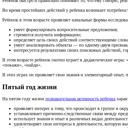
Ребенок быстро и правильно понимает то, что ему говорят, р
Во время простейших действий у ребенка возникает потребнос
Ребенок в этом возрасте проявляет начальные формы исследов
умеет формулировать вопросительные предложения;
стремится получить информацию;
определяет цель своих действий соответствующими слова
умеет анализировать объекты — по одному-двум признака
интересуется результатами своих поисковых действий, го
В этом возрасте ребенок охотно играет в дидактические игры: 
«покажи», «найди».
В этих играх он проявляет свои знания и элементарный опыт, п
Пятый год жизни
На пятом году жизни
познавательная активность ребенка
харак
проявляет интерес к тому, что происходит в группе и ок
устанавливает причинно-следственные связи между пред
использует знания и опыт в различных видах деятельност
удовлетворяет свои интересы в деятельности, которую вы