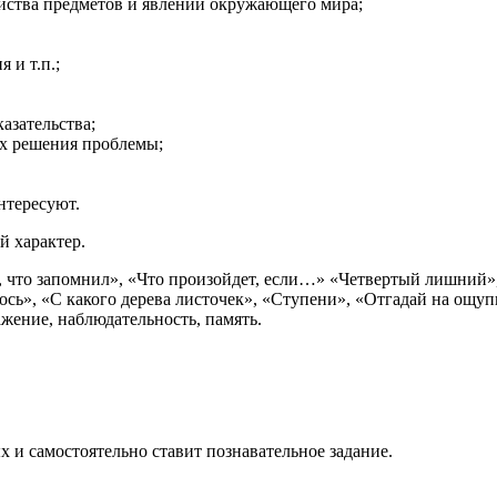
йства предметов и явлений окружающего мира;
 и т.п.;
азательства;
ах решения проблемы;
нтересуют.
й характер.
и, что запомнил», «Что произойдет, если…» «Четвертый лишний
лось», «С какого дерева листочек», «Ступени», «Отгадай на ощуп
ажение, наблюдательность, память.
 и самостоятельно ставит познавательное задание.