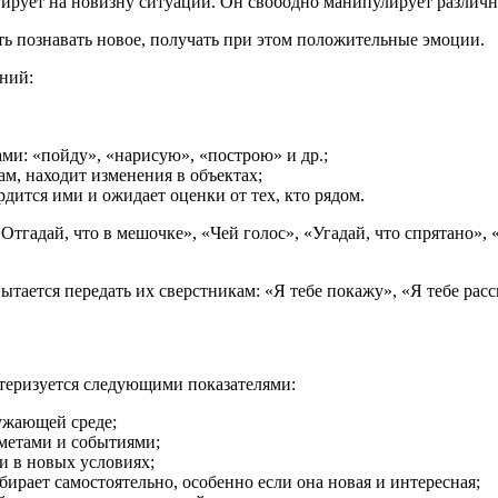
еагирует на новизну ситуации. Он свободно манипулирует разли
ть познавать новое, получать при этом положительные эмоции.
аний:
ми: «пойду», «нарисую», «построю» и др.;
м, находит изменения в объектах;
рдится ими и ожидает оценки от тех, кто рядом.
«Отгадай, что в мешочке», «Чей голос», «Угадай, что спрятано»,
ытается передать их сверстникам: «Я тебе покажу», «Я тебе рас
теризуется следующими показателями:
ружающей среде;
метами и событиями;
и в новых условиях;
бирает самостоятельно, особенно если она новая и интересная;