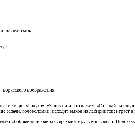
го последствия;
чу»;
творческого воображения;
ические игры «Радуга», «Запомни и расскажи», «Отгадай на ощу
кие задачи, головоломки; находит выход из лабиринтов; играет в 
елает обобщающие выводы, аргументируя свои мысли. Подсказыв