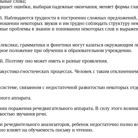
льные слова;
ршает ошибки, выбирая падежные окончания, меняет формы гла
й. Наблюдаются трудности в построении сложных предложений, ч
ношении некоторых звуков и им трудно соблюдать структуру нек
ьные проблемы в знании и понимании некоторых слов и выражен
и лексики, грамматики и фонетики могут казаться окружающим 
удное положение при обучении в образовательном учреждении.
й. Поэтому оно может иметь и разные проявления.
акустико-гностических процессах. Человек с таким отклонением
 системе, связанном с недостаточной развитостью некоторых от
ного аппарата.
твии поражения речедвигательного аппарата. В силу этого воз
костью звучания речи.
и речедвительного анализаторов, ребенок недостаточно полно в
вно влияет на обучаемость письму и чтению.