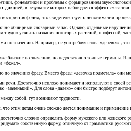
онетики, фонематики и проблемы с формированием звукослоговой
 с дикцией, в результате которых наблюдается эффект смазанност
и восприятия фонем, что свидетельствует о непонимании процес
аточно обширный словарный запас. Однако, отдельные нарушения
м трудно усвоить названия некоторых растений, профессий, част
ми по значению. Например, не употребляя слова «деревья» , эти
же близкие по значению, но недостаточно точные термины. Нап
а «бежал».
ю по значению фразу. Вместо фразы «девочка подметала» они мог
ами речи. Достаточно неплохо понимают и используют в своей 
во «маленький». Для слова «далеко» они быстро подберут антон
 между собой, тут возникают трудности.
м, что этим детям очень сложно дается понимание и применени
ь достаточно сложно определить форму мужского или женского род
ридумать собственную форму, отличную от грамматики русского