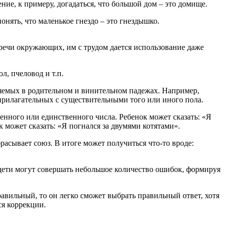
ие, к примеру, догадаться, что большой дом – это домище.
нять, что маленькое гнездо – это гнездышко.
 речи окружающих, им с трудом дается использование даже
л, пчеловод и т.п.
яемых в родительном и винительном падежах. Например,
прилагательных с существительными того или иного пола.
нного или единственного числа. Ребенок может сказать: «Я
 может сказать: «Я погнался за двумями котятами».
расывает союз. В итоге может получиться что-то вроде:
дети могут совершать небольшое количество ошибок, формируя
авильный, то он легко сможет выбрать правильный ответ, хотя
ся коррекции.