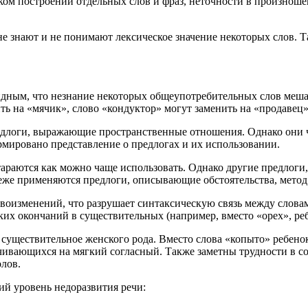
ком построении отдельных слов и фраз, неточности в произнош
и не знают и не понимают лексическое значение некоторых слов. 
видным, что незнание некоторых общеупотребительных слов меша
ь на «мячик», слово «кондуктор» могут заменить на «продавец» 
редлоги, выражающие пространственные отношения. Однако они 
рмировано представление о предлогах и их использовании.
стараются как можно чаще использовать. Однако другие предлог
еже применяются предлоги, описывающие обстоятельства, метод
овоизменений, что разрушает синтаксическую связь между слов
их окончаний в существительных (например, вместо «орех», реб
 существительное женского рода. Вместо слова «копыто» ребено
чивающихся на мягкий согласный. Также заметны трудности в с
олов.
ий уровень недоразвития речи: