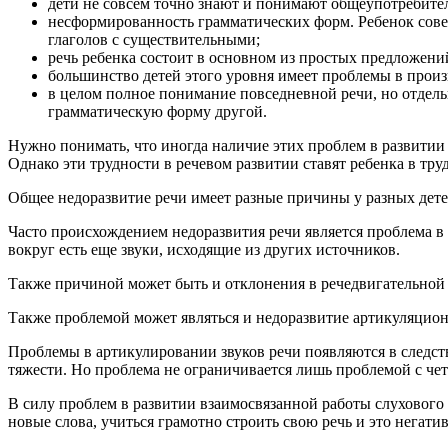
дети не совсем точно знают и понимают общеупотребите
несформированность грамматических форм. Ребенок сове
глаголов с существительными;
речь ребенка состоит в основном из простых предложени
большинство детей этого уровня имеет проблемы в произ
в целом полное понимание повседневной речи, но отдел
грамматическую форму другой.
Нужно понимать, что иногда наличие этих проблем в развити
Однако эти трудности в речевом развитии ставят ребенка в тр
Общее недоразвитие речи имеет разные причины у разных дете
Часто происхождением недоразвития речи является проблема в 
вокруг есть еще звуки, исходящие из других источников.
Также причиной может быть и отклонения в речедвигательной
Также проблемой может являться и недоразвитие артикуляцион
Проблемы в артикулировании звуков речи появляются в следс
тяжести. Но проблема не ограничивается лишь проблемой с чет
В силу проблем в развитии взаимосвязанной работы слухового 
новые слова, учиться грамотно строить свою речь и это негати