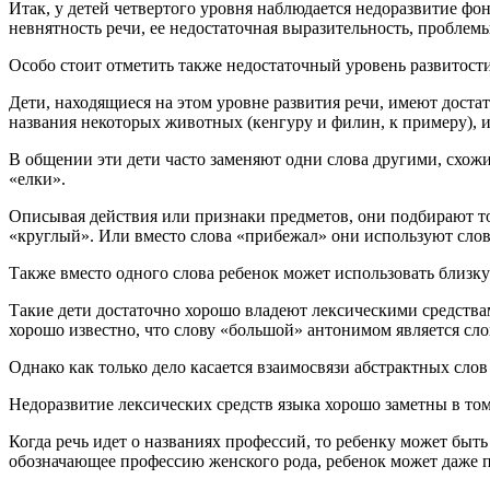
Итак, у детей четвертого уровня наблюдается недоразвитие ф
невнятность речи, ее недостаточная выразительность, проблемы
Особо стоит отметить также недостаточный уровень развитост
Дети, находящиеся на этом уровне развития речи, имеют дост
названия некоторых животных (кенгуру и филин, к примеру), и
В общении эти дети часто заменяют одни слова другими, схожи
«елки».
Описывая действия или признаки предметов, они подбирают то
«круглый». Или вместо слова «прибежал» они используют слов
Также вместо одного слова ребенок может использовать близку
Такие дети достаточно хорошо владеют лексическими средств
хорошо известно, что слову «большой» антонимом является сло
Однако как только дело касается взаимосвязи абстрактных слов
Недоразвитие лексических средств языка хорошо заметны в то
Когда речь идет о названиях профессий, то ребенку может быт
обозначающее профессию женского рода, ребенок может даже п