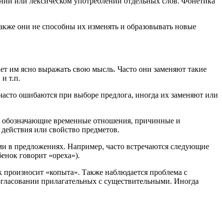
ении или лексическом употреблении отдельных слов. Фонетика
Также они не способны их изменять и образовывать новые
ет им ясно выражать свою мысль. Часто они заменяют такие
и т.п.
часто ошибаются при выборе предлога, иногда их заменяют или
и, обозначающие временные отношения, причинные и
 действия или свойство предметов.
ами в предложениях. Например, часто встречаются следующие
енок говорит «ореха»).
к произносит «копыта». Также наблюдается проблема с
огласовании прилагательных с существительными. Иногда