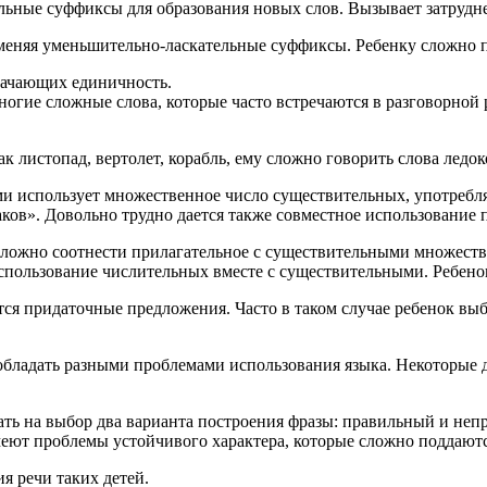
ьные суффиксы для образования новых слов. Вызывает затруднен
меняя уменьшительно-ласкательные суффиксы. Ребенку сложно по
начающих единичность.
ногие сложные слова, которые часто встречаются в разговорной
к листопад, вертолет, корабль, ему сложно говорить слова ледоко
ми использует множественное число существительных, употребл
ков». Довольно трудно дается также совместное использование 
сложно соотнести прилагательное с существительными множестве
спользование числительных вместе с существительными. Ребенок
тся придаточные предложения. Часто в таком случае ребенок выб
обладать разными проблемами использования языка. Некоторые 
ть на выбор два варианта построения фразы: правильный и непр
имеют проблемы устойчивого характера, которые сложно поддают
я речи таких детей.