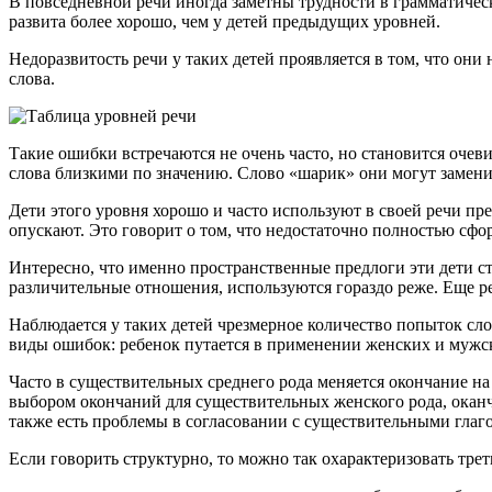
В повседневной речи иногда заметны трудности в грамматичес
развита более хорошо, чем у детей предыдущих уровней.
Недоразвитость речи у таких детей проявляется в том, что он
слова.
Такие ошибки встречаются не очень часто, но становится оче
слова близкими по значению. Слово «шарик» они могут заменит
Дети этого уровня хорошо и часто используют в своей речи п
опускают. Это говорит о том, что недостаточно полностью сфо
Интересно, что именно пространственные предлоги эти дети 
различительные отношения, используются гораздо реже. Еще р
Наблюдается у таких детей чрезмерное количество попыток сл
виды ошибок: ребенок путается в применении женских и мужск
Часто в существительных среднего рода меняется окончание на
выбором окончаний для существительных женского рода, окан
также есть проблемы в согласовании с существительными глаг
Если говорить структурно, то можно так охарактеризовать трет