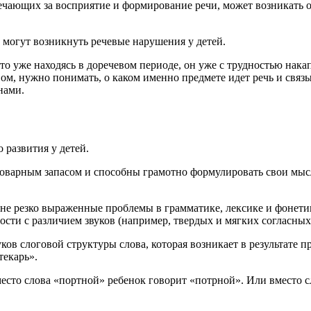
вечающих за восприятие и формирование речи, может возникать
 могут возникнуть речевые нарушения у детей.
то уже находясь в доречевом периоде, он уже с трудностью нак
овом, нужно понимать, о каком именно предмете идет речь и связ
нами.
 развития у детей.
ловарным запасом и способны грамотно формулировать свои мыс
 резко выраженные проблемы в грамматике, лексике и фонетике.
ости с различием звуков (например, твердых и мягких согласных
в слоговой структуры слова, которая возникает в результате п
текарь».
есто слова «портной» ребенок говорит «потрной». Или вместо с