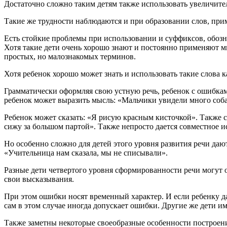
Достаточно сложно таким детям также использовать увеличител
Такие же трудности наблюдаются и при образовании слов, при
Есть стойкие проблемы при использовании и суффиксов, обоз
Хотя такие дети очень хорошо знают и постоянно применяют м
простых, но малознакомых терминов.
Хотя ребенок хорошо может знать и использовать такие слова ка
Грамматически оформляя свою устную речь, ребенок с ошибка
ребенок может выразить мысль: «Мальчики увидели много соба
Ребенок может сказать: «Я рисую красным кисточкой». Также 
сижу за большом партой». Также непросто дается совместное и
Но особенно сложно для детей этого уровня развития речи даю
«Учительница нам сказала, мы не списывали».
Разные дети четвертого уровня сформированности речи могут 
свои высказывания.
При этом ошибки носят временный характер. И если ребенку да
сам в этом случае иногда допускает ошибки. Другие же дети 
Также заметны некоторые своеобразные особенности построени