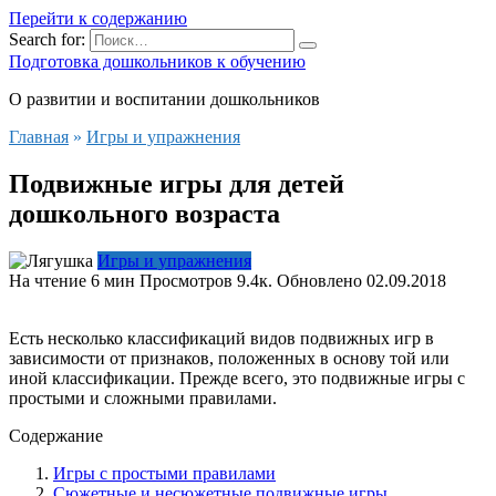
Перейти к содержанию
Search for:
Подготовка дошкольников к обучению
О развитии и воспитании дошкольников
Главная
»
Игры и упражнения
Подвижные игры для детей
дошкольного возраста
Игры и упражнения
На чтение
6 мин
Просмотров
9.4к.
Обновлено
02.09.2018
Есть несколько классификаций видов подвижных игр в
зависимости от признаков, положенных в основу той или
иной классификации. Прежде всего, это подвижные игры с
простыми и сложными правилами.
Содержание
Игры с простыми правилами
Сюжетные и несюжетные подвижные игры