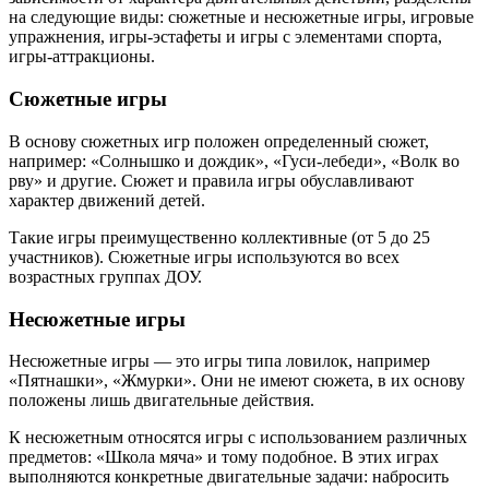
на следующие виды: сюжетные и несюжетные игры, игровые
упражнения, игры-эстафеты и игры с элементами спорта,
игры-аттракционы.
Сюжетные игры
В основу сюжетных игр положен определенный сюжет,
например: «Солнышко и дождик», «Гуси-лебеди», «Волк во
рву» и другие. Сюжет и правила игры обуславливают
характер движений детей.
Такие игры преимущественно коллективные (от 5 до 25
участников). Сюжетные игры используются во всех
возрастных группах ДОУ.
Несюжетные игры
Несюжетные игры — это игры типа ловилок, например
«Пятнашки», «Жмурки». Они не имеют сюжета, в их основу
положены лишь двигательные действия.
К несюжетным относятся игры с использованием различных
предметов: «Школа мяча» и тому подобное. В этих играх
выполняются конкретные двигательные задачи: набросить