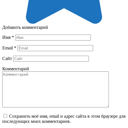
Добавить комментарий
Имя
*
Email
*
Сайт
Комментарий
Сохранить моё имя, email и адрес сайта в этом браузере для
последующих моих комментариев.