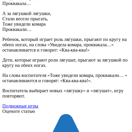
Проквакала…
А за лягушкой лягушки,
Стали весело прыгать,
Тоже увидели комара
Проквакали…
Ребенок, который играет роль лягушки, прыгают по кругу на
обеих ногах, на слова «Увидела комара, проквакала…»
останавливается и говорит: «Ква-ква-ква!»
Дети, которые играют роли лягушат, прыгают за лягушкой по
кругу на обеих ногах.
На слова воспитателя «Тоже увидели комара, проквакали… »
останавливаются и говорят: «Ква-ква-ква!».
Воспитатель выбирает новых «лягушку» и «лягушат», игру
повторяют.
Подвижные игры
Оцените статью