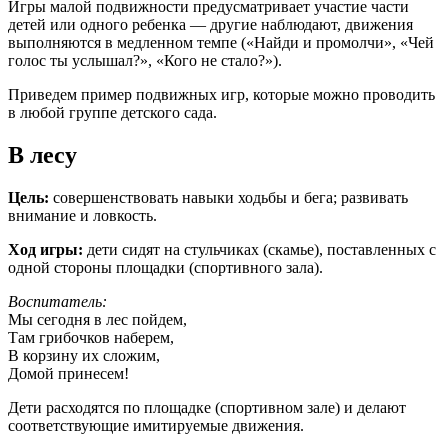
Игры малой подвижности предусматривает участие части
детей или одного ребенка — другие наблюдают, движения
выполняются в медленном темпе («Найди и промолчи», «Чей
голос ты услышал?», «Кого не стало?»).
Приведем пример подвижных игр, которые можно проводить
в любой группе детского сада.
В лесу
Цель:
совершенствовать навыки ходьбы и бега; развивать
внимание и ловкость.
Ход игры:
дети сидят на стульчиках (скамье), поставленных с
одной стороны площадки (спортивного зала).
Воспитатель:
Мы сегодня в лес пойдем,
Там грибочков наберем,
В корзину их сложим,
Домой принесем!
Дети расходятся по площадке (спортивном зале) и делают
соответствующие имитируемые движения.