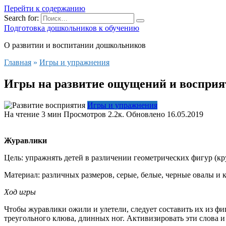
Перейти к содержанию
Search for:
Подготовка дошкольников к обучению
О развитии и воспитании дошкольников
Главная
»
Игры и упражнения
Игры на развитие ощущений и воспри
Игры и упражнения
На чтение
3 мин
Просмотров
2.2к.
Обновлено
16.05.2019
Журавлики
Цель: упражнять детей в различении геометрических фигур (кру
Материал: различных размеров, серые, белые, черные овалы и 
Ход игры
Чтобы журавлики ожили и улетели, следует составить их из фи
треугольного клюва, длинных ног. Активизировать эти слова 