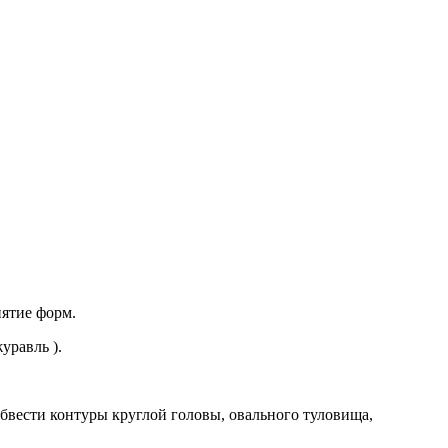
иятие форм.
уравль ).
Обвести контуры круглой головы, овального туловища,