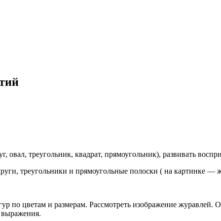
ятий
г, овал, треугольник, квадрат, прямоугольник), развивать воспр
круги, треугольники и прямоугольные полоски ( на картинке — ж
гур по цветам и размерам. Рассмотреть изображение журавлей. 
и выражения.