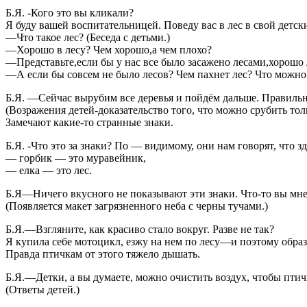
Б.Я. -Кого это вы кликали?
Я буду вашей воспитательницей. Поведу вас в лес в свой детски
—Что такое лес? (Беседа с детьми.)
—Хорошо в лесу? Чем хорошо,а чем плохо?
—Представьте,если бы у нас все было засажено лесами,хорошо 
—А если бы совсем не было лесов? Чем пахнет лес? Что можно 
Б.Я. —Сейчас вырубим все деревья и пойдём дальше. Правильн
(Возражения детей-доказательство того, что можно срубить толь
Замечают какие-то странные знаки.
Б.Я. -Что это за знаки? По — видимому, они нам говорят, что зд
— горбик — это муравейник,
— елка — это лес.
Б.Я—Ничего вкусного не показывают эти знаки. Что-то вы мне 
(Появляется макет загрязненного неба с черны тучами.)
Б.Я.—Взгляните, как красиво стало вокруг. Разве не так?
Я купила себе мотоцикл, езжу на нем по лесу—и поэтому образ
Правда птичкам от этого тяжело дышать.
Б.Я.—Детки, а вы думаете, можно очистить воздух, чтобы пт
(Ответы детей.)