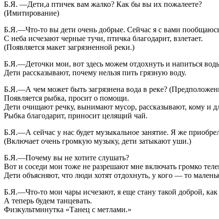
Б.Я. —Дети,а птичек вам жалко? Как бы вы их пожалеете?
(Имитирование)
Б.Я.—Что-то вы дети очень добрые. Сейчас я с вами пообщаюсь
С неба исчезают черные тучи, птичка благодарит, взлетает.
(Появляется макет загрязненной реки.)
Б.Я.—Деточки мои, вот здесь можем отдохнуть и напиться вод
Дети рассказывают, почему нельзя пить грязную воду.
Б.Я.—А чем может быть загрязнена вода в реке? (Предположени
Появляется рыбка, просит о помощи.
Дети очищают речку, вынимают мусор, рассказывают, кому и дл
Рыбка благодарит, приносит целящий чай.
Б.Я.—А сейчас у нас будет музыкальное занятие. Я же приобре
(Включает очень громкую музыку, дети затыкают уши.)
Б.Я.—Почему вы не хотите слушать?
Вот и соседи мои тоже не разрешают мне включать громко теле
Дети объясняют, что люди хотят отдохнуть, у кого — то мален
Б.Я.—Что-то мои чары исчезают, я еще стану такой доброй, как
А теперь будем танцевать.
Физкультминутка «Танец с метлами.»