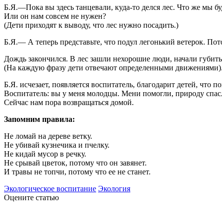
Б.Я.—Пока вы здесь танцевали, куда-то делся лес. Что же мы бу
Или он нам совсем не нужен?
(Дети приходят к выводу, что лес нужно посадить.)
Б.Я.— А теперь представьте, что подул легонький ветерок. Пото
Дождь закончился. В лес зашли нехорошие люди, начали губить
(На каждую фразу дети отвечают определенными движениями)
Б.Я. исчезает, появляется воспитатель, благодарит детей, что 
Воспитатель: вы у меня молодцы. Мени помогли, природу спас
Сейчас нам пора возвращаться домой.
Запомним правила:
Не ломай на дереве ветку.
Не убивай кузнечика и пчелку.
Не кидай мусор в речку.
Не срывай цветок, потому что он завянет.
И травы не топчи, потому что ее не станет.
Экологическое воспитание
Экология
Оцените статью