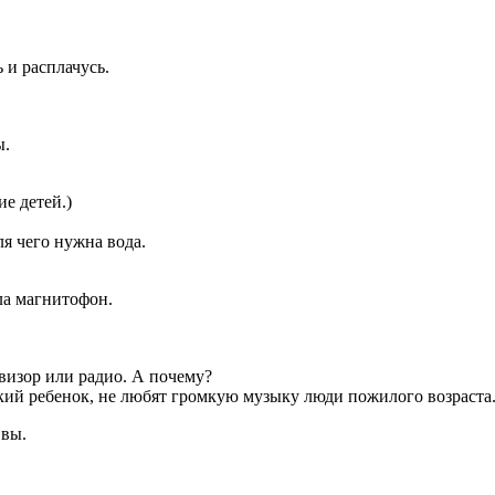
 и расплачусь.
ы.
е детей.)
я чего нужна вода.
ла магнитофон.
визор или радио. А почему?
ький ребенок, не любят громкую музыку люди пожилого возраста
 вы.