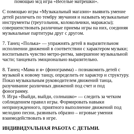
помощью м/д игра «Веселые матрешки».
С помощью игры «Музыкальный магазин» выявить умение
детей различать по тембру звучания и называть музыкальные
инструменты (треугольник, колокольчики, маракасы);
совершенствовать различные приемы игры на них, соединяя
музыкальные партитуры друг с другом.
7. Танец «Полька» — упражнять детей в выразительном
исполнении движений в соответствии с характером музыки;
воспитывать чувство метро-ритма, завершение музыкальной
части; танцевать эмоционально выразительно.
8. Танец «Мама и я» (фонограмма) – познакомить детей с
музыкой к новому танцу, определить ее характер и структуру.
Показ музыкальным руководителем движений танца,
разучивание различных движений под счет и под
фонограмму.
9. Игра «Выйди, выйди, солнышко» — следить за четким
соблюдением правил игры. Формировать навыки
непринужденного, приятного выполнение движений под
мелодию песни, развивать образно – игровые умения
взаимодействовать в игре.
ИНДИВИДУАЛЬНАЯ РАБОТА С ДЕТЬМИ.