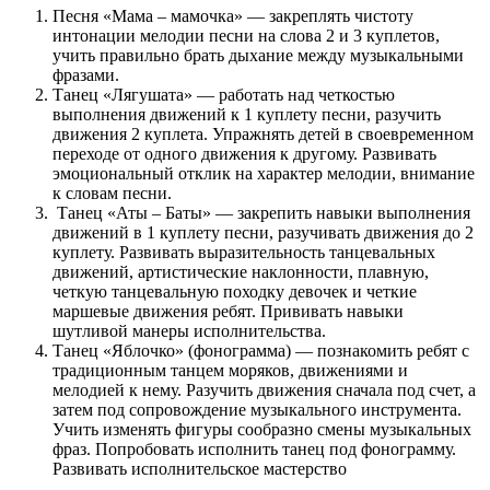
Песня «Мама – мамочка» — закреплять чистоту
интонации мелодии песни на слова 2 и 3 куплетов,
учить правильно брать дыхание между музыкальными
фразами.
Танец «Лягушата» — работать над четкостью
выполнения движений к 1 куплету песни, разучить
движения 2 куплета. Упражнять детей в своевременном
переходе от одного движения к другому. Развивать
эмоциональный отклик на характер мелодии, внимание
к словам песни.
Танец «Аты – Баты» — закрепить навыки выполнения
движений в 1 куплету песни, разучивать движения до 2
куплету. Развивать выразительность танцевальных
движений, артистические наклонности, плавную,
четкую танцевальную походку девочек и четкие
маршевые движения ребят. Прививать навыки
шутливой манеры исполнительства.
Танец «Яблочко» (фонограмма) — познакомить ребят с
традиционным танцем моряков, движениями и
мелодией к нему. Разучить движения сначала под счет, а
затем под сопровождение музыкального инструмента.
Учить изменять фигуры сообразно смены музыкальных
фраз. Попробовать исполнить танец под фонограмму.
Развивать исполнительское мастерство