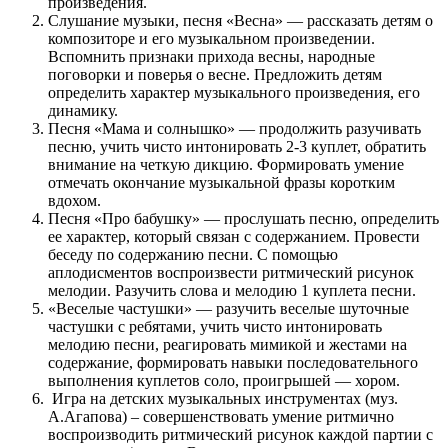
произведения.
Слушание музыки, песня «Весна» — рассказать детям о
композиторе и его музыкальном произведении.
Вспомнить признаки прихода весны, народные
поговорки и поверья о весне. Предложить детям
определить характер музыкального произведения, его
динамику.
Песня «Мама и солнышко» — продолжить разучивать
песню, учить чисто интонировать 2-3 куплет, обратить
внимание на четкую дикцию. Формировать умение
отмечать окончание музыкальной фразы коротким
вдохом.
Песня «Про бабушку» — прослушать песню, определить
ее характер, который связан с содержанием. Провести
беседу по содержанию песни. С помощью
аплодисментов воспроизвести ритмический рисунок
мелодии. Разучить слова и мелодию 1 куплета песни.
«Веселые частушки» — разучить веселые шуточные
частушки с ребятами, учить чисто интонировать
мелодию песни, реагировать мимикой и жестами на
содержание, формировать навыки последовательного
выполнения куплетов соло, проигрышей — хором.
Игра на детских музыкальных инструментах (муз.
А.Агапова) – совершенствовать умение ритмично
воспроизводить ритмический рисунок каждой партии с