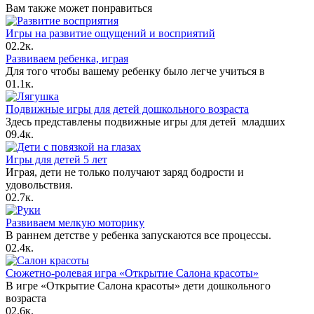
Вам также может понравиться
Игры на развитие ощущений и восприятий
0
2.2к.
Развиваем ребенка, играя
Для того чтобы вашему ребенку было легче учиться в
0
1.1к.
Подвижные игры для детей дошкольного возраста
Здесь представлены подвижные игры для детей младших
0
9.4к.
Игры для детей 5 лет
Играя, дети не только получают заряд бодрости и
удовольствия.
0
2.7к.
Развиваем мелкую моторику
В раннем детстве у ребенка запускаются все процессы.
0
2.4к.
Сюжетно-ролевая игра «Открытие Салона красоты»
В игре «Открытие Салона красоты» дети дошкольного
возраста
0
2.6к.