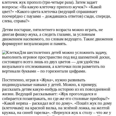
клеточек жук прополз (три-четыре раза). Затем задает
вопросы: «На какую клеточку приполз жучок?» «Какой
цвет?» «Какого цвета клеточка (ведущий спрашивает
поочерёдно с паузами – дождавшись ответов) сзади, спереди,
слева, справа?»
Детям постарше, пятилетнего возраста можно играть, не
двигая фишку-жука, а следить глазами, за условным
движением насекомого, по словам ведущего. Такие движения
формируют визуализацию и память.
Для шестилетних детей можно усложнить задачу,
выполнить игровое пространство под вид шахматной доски,
состоящего всего лишь из двух цветов — для удобства
визуального отслеживания, а клеточки поля разметить по
вертикали буквами – по горизонтали цифрами.
Постепенно, играя в «Жука», нужно развивать
индивидуальные навыки у детей. Можно, к примеру,
рассказать детям какую-нибудь историю из их повседневной
жизни. Ведущий рассказывает: «Жук проголодался и
собирается позавтракать, но где-же его столовые приборы?»
«Какой неряха – раскидал всё по дому». «Пошёл жук по дому
(клеточкам): на красной вилка, на зелёной ложка, на желтой
кружка, на синей тарелка». «Вернулся жук к столу – что же у