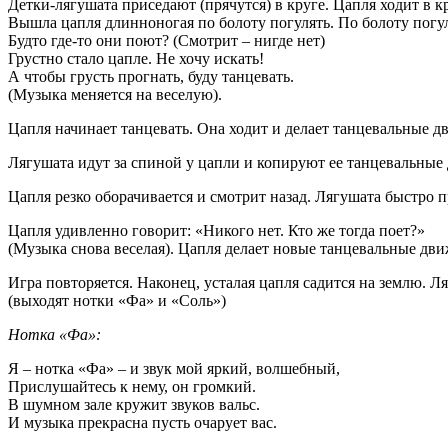
Детки-лягушата приседают (прячутся) в круге. Цапля ходит в кр
Вышла цапля длинноногая по болоту погулять. По болоту погул
Будто где-то они поют? (Смотрит – нигде нет)
Грустно стало цапле. Не хочу искать!
А чтобы грусть прогнать, буду танцевать.
(Музыка меняется на веселую).
Цапля начинает танцевать. Она ходит и делает танцевальные д
Лягушата идут за спиной у цапли и копируют ее танцевальные 
Цапля резко оборачивается и смотрит назад. Лягушата быстро п
Цапля удивленно говорит: «Никого нет. Кто же тогда поет?»
(Музыка снова веселая). Цапля делает новые танцевальные дв
Игра повторяется. Наконец, усталая цапля садится на землю. Л
(выходят нотки «Фа» и «Соль»)
Нотка «Фа»:
Я – нотка «Фа» – и звук мой яркий, волшебный,
Прислушайтесь к нему, он громкий.
В шумном зале кружит звуков вальс.
И музыка прекрасна пусть очарует вас.