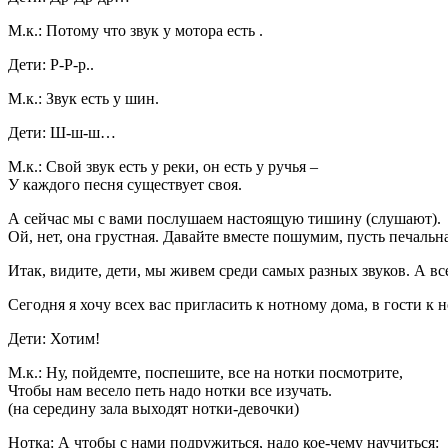
М.к.: Потому что звук у мотора есть .
Дети: Р-Р-р..
М.к.: Звук есть у шин.
Дети: Ш-ш-ш…
М.к.: Свой звук есть у реки, он есть у ручья –
У каждого песня существует своя.
А сейчас мы с вами послушаем настоящую тишину (слушают).
Ой, нет, она грустная. Давайте вместе пошумим, пусть печальн
Итак, видите, дети, мы живем среди самых разных звуков. А в
Сегодня я хочу всех вас пригласить к нотному дома, в гости к 
Дети: Хотим!
М.к.: Ну, пойдемте, поспешите, все на нотки посмотрите,
Чтобы нам весело петь надо нотки все изучать.
(на середину зала выходят нотки-девочки)
Нотка: А чтобы с нами подружиться, надо кое-чему научиться: