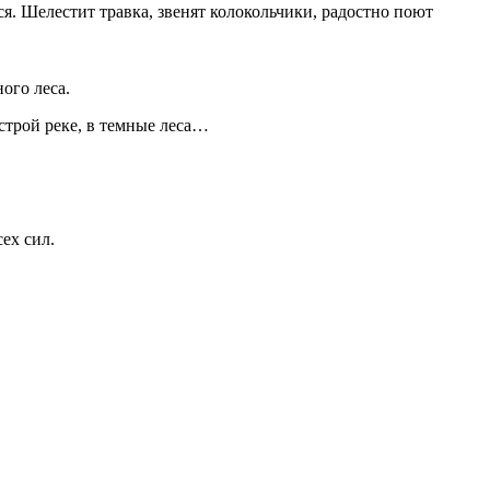
я. Шелестит травка, звенят колокольчики, радостно поют
ого леса.
строй реке, в темные леса…
ех сил.