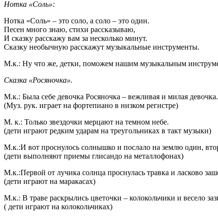
Нотка «Соль»:
Нотка «Соль» – это соло, а соло – это один.
Песен много знаю, стихи рассказываю,
И сказку расскажу вам за несколько минут.
Сказку необычную расскажут музыкальные инструменты.
М.к.: Ну что же, детки, поможем нашим музыкальным инструме
Сказка «Росяночка».
М.к.: Была себе девочка Росяночка – вежливая и милая девочка
(Муз. рук. играет на фортепиано в низком регистре)
М. к.: Только звездочки мерцают на темном небе.
(дети играют редким ударам на треугольниках в такт музыки)
М.к.:И вот проснулось солнышко и послало на землю один, вто
(дети выполняют приемы глисандо на металлофонах)
М.к.:Первой от лучика солнца проснулась травка и ласково заш
(дети играют на маракасах)
М.к.: В траве раскрылись цветочки – колокольчики и весело заз
( дети играют на колокольчиках)