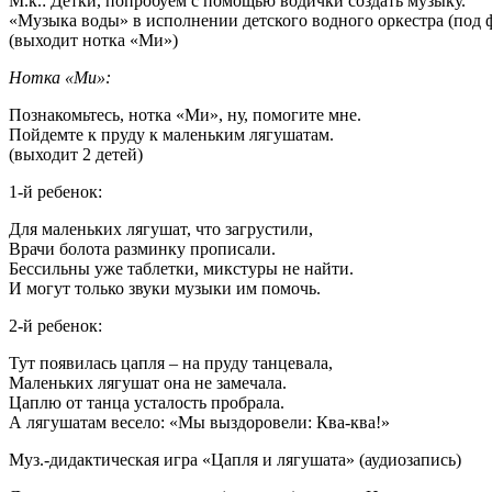
М.к.: Детки, попробуем с помощью водички создать музыку.
«Музыка воды» в исполнении детского водного оркестра (под 
(выходит нотка «Ми»)
Нотка «Ми»:
Познакомьтесь, нотка «Ми», ну, помогите мне.
Пойдемте к пруду к маленьким лягушатам.
(выходит 2 детей)
1-й ребенок:
Для маленьких лягушат, что загрустили,
Врачи болота разминку прописали.
Бессильны уже таблетки, микстуры не найти.
И могут только звуки музыки им помочь.
2-й ребенок:
Тут появилась цапля – на пруду танцевала,
Маленьких лягушат она не замечала.
Цаплю от танца усталость пробрала.
А лягушатам весело: «Мы выздоровели: Ква-ква!»
Муз.-дидактическая игра «Цапля и лягушата» (аудиозапись)