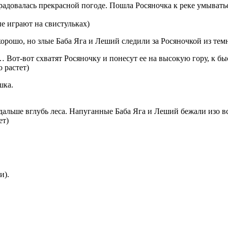
брадовалась прекрасной погоде. Пошла Росяночка к реке умыватьс
е играют на свистульках)
хорошо, но злые Баба Яга и Леший следили за Росяночкой из темн
Вот-вот схватят Росяночку и понесут ее на высокую гору, к бы
о растет)
шка.
 дальше вглубь леса. Напуганные Баба Яга и Леший бежали изо вс
ет)
и).