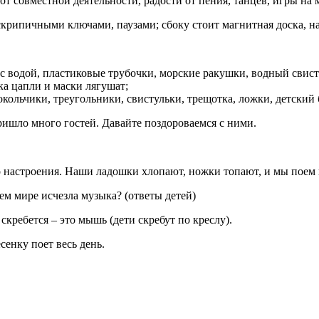
от совместной деятельности, радости от пения, танцев, игры на
скрипичными ключами, паузами; сбоку стоит магнитная доска, н
 с водой, пластиковые трубочки, морские ракушки, водный сви
ка цапли и маски лягушат;
окольчики, треугольники, свистульки, трещотка, ложки, детский 
пришло много гостей. Давайте поздороваемся с ними.
его настроения. Наши ладошки хлопают, ножки топают, и мы пое
сем мире исчезла музыка? (ответы детей)
скребется – это мышь (дети скребут по креслу).
енку поет весь день.