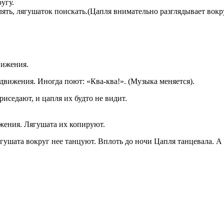
угу.
ять, лягушаток поискать.(Цапля внимательно разглядывает вокру
вижения.
движения. Иногда поют: «Ква-ква!». (Музыка меняется).
риседают, и цапля их будто не видит.
ижения. Лягушата их копируют.
ягушата вокруг нее танцуют. Вплоть до ночи Цапля танцевала. А