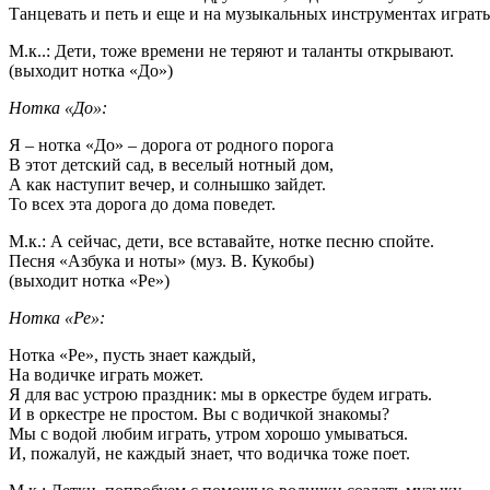
Танцевать и петь и еще и на музыкальных инструментах играть
М.к..: Дети, тоже времени не теряют и таланты открывают.
(выходит нотка «До»)
Нотка «До»:
Я – нотка «До» – дорога от родного порога
В этот детский сад, в веселый нотный дом,
А как наступит вечер, и солнышко зайдет.
То всех эта дорога до дома поведет.
М.к.: А сейчас, дети, все вставайте, нотке песню спойте.
Песня «Азбука и ноты» (муз. В. Кукобы)
(выходит нотка «Ре»)
Нотка «Ре»:
Нотка «Ре», пусть знает каждый,
На водичке играть может.
Я для вас устрою праздник: мы в оркестре будем играть.
И в оркестре не простом. Вы с водичкой знакомы?
Мы с водой любим играть, утром хорошо умываться.
И, пожалуй, не каждый знает, что водичка тоже поет.