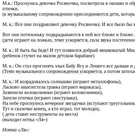
М.к.: Проснулась девочка Росяночка, посмотрела в окошко и о
птички.
(к музыкальному сопровождению присоединяются дети, которы
М. к.: Все они поздравляют девочку Росяночку. И все было бы 
Вот они потихоньку подкрадываются к ней все ближе и ближе… 
(дети играют на ложках, темп ускоряется, сила звука постепенн
М. к.: И быть бы беде! И тут появился добрый мешковатый Ми
(ребенок стучит на малом детском барабане)
М. к.: Он стал прогонять злых Бабу Ягу и Лешего все дальше и
(Темп музыкального сопровождения ускоряется, а потом затиха
М. к.: И возрадовалось солнышко (играют металлофоны),
Ласково зашелестела травка (играют маракасы),
Зазвенели колокольчики (играют колокольчики),
Запели птички (играют свистульки),
На небе проснулись вечерние звездочки (вступают треугольник
Тут и сказочке конец, а кто играл, тот молодец.
( дети ставят инструменты на места)
(выходит нотка «Ля»)
Нотка «Ля»: