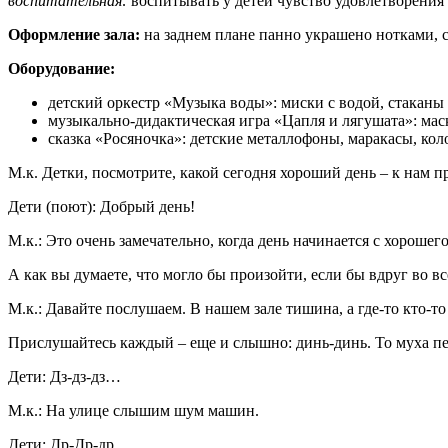
воспитательная:
воспитывать у детей чувство удовлетворения 
Оформление зала:
на заднем плане панно украшено нотками, 
Оборудование:
детский оркестр «Музыка воды»: миски с водой, стаканы
музыкально-дидактическая игра «Цапля и лягушата»: мас
сказка «Росяночка»: детские металлофоны, маракасы, кол
М.к. Детки, посмотрите, какой сегодня хороший день – к нам 
Дети (поют): Добрый день!
М.к.: Это очень замечательно, когда день начинается с хорош
А как вы думаете, что могло бы произойти, если бы вдруг во в
М.к.: Давайте послушаем. В нашем зале тишина, а где-то кто-то 
Прислушайтесь каждый – еще и слышно: динь-динь. То муха пес
Дети: Дз-дз-дз…
М.к.: На улице слышим шум машин.
Дети: Др-Др-др…