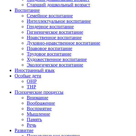
Старший дошкольный возраст
Воспитание
Семейное воспитание
Интеллектуальное воспитание
Гендерное воспитание
Гигиеническое воспитание
Нравственное воспитание
Духовно-нравственное воспитание
Правовое воспитание
Трудовое воспитание
Художественное воспитание
Экологическое воспитание
Иностранный язык
Особые дети
ОНР
ТНР
Психические процессы
Внимание
Воображение
Восприятие
Мышление
Память
Речь
Развитие
Познавательное развитие